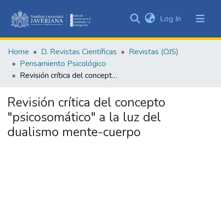
(current)
Log In
Communities
&
Home
D. Revistas Científicas
Revistas (OJS)
Collections
Pensamiento Psicológico
All of DSpace
Revisión crítica del concepto "psicosomático" a la luz del dualismo mente-cuerpo
Statistics
Revisión crítica del concepto
"psicosomático" a la luz del
dualismo mente-cuerpo