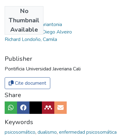
No
Authors
Thumbnail
Lemos Hoyos, Mariantonia
Available
Restrepo Ochoa, Diego Alveiro
Richard Londoño, Camila
Publisher
Pontificia Universidad Javeriana Cali
Cite document
Share
Keywords
psicosomático
,
dualismo
,
enfermedad psicosomática