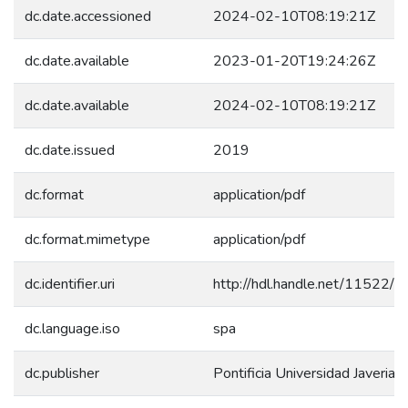
dc.date.accessioned
2024-02-10T08:19:21Z
dc.date.available
2023-01-20T19:24:26Z
dc.date.available
2024-02-10T08:19:21Z
dc.date.issued
2019
dc.format
application/pdf
dc.format.mimetype
application/pdf
dc.identifier.uri
http://hdl.handle.net/11522/
dc.language.iso
spa
dc.publisher
Pontificia Universidad Javeriana