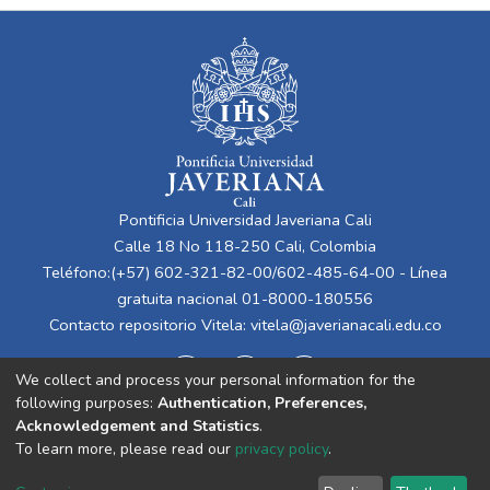
Pontificia Universidad Javeriana Cali
Calle 18 No 118-250 Cali, Colombia
Teléfono:(+57) 602-321-82-00/602-485-64-00 - Línea
gratuita nacional 01-8000-180556
Contacto repositorio Vitela:
vitela@javerianacali.edu.co
We collect and process your personal information for the
following purposes:
Authentication, Preferences,
Acknowledgement and Statistics
.
To learn more, please read our
privacy policy
.
Cookie
Privacy
End User
Send