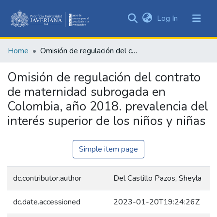
(current)
Log In
Communities
&
Home
Omisión de regulación del contrato de maternidad subrogada en Colombia, año 2018. prevalencia del interés superior de los niños y niñas
Collections
All of DSpace
Omisión de regulación del contrato
de maternidad subrogada en
Statistics
Colombia, año 2018. prevalencia del
interés superior de los niños y niñas
Simple item page
dc.contributor.author
Del Castillo Pazos, Sheyla
dc.date.accessioned
2023-01-20T19:24:26Z