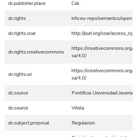
dc.publisher.place
Cali
dc.rights
info:eu-repo/semantics/openA
dc.rights.coar
http://purl.org/coar/access_rig
https://creativecommons.org/l
dc.rights.creativecommons
sa/4.0/
https://creativecommons.org/l
dc.rights.uri
sa/4.0/
dc.source
Pontificia Universidad Javeriana
dc.source
Vitela
dc.subject.proposal
Regulacion