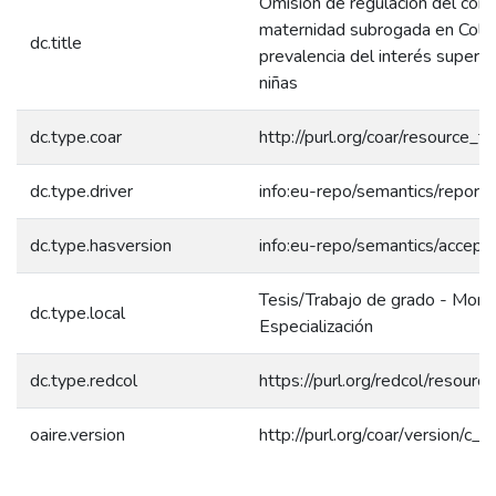
Omisión de regulación del cont
maternidad subrogada en Colo
dc.title
prevalencia del interés superio
niñas
dc.type.coar
http://purl.org/coar/resource_
dc.type.driver
info:eu-repo/semantics/report
dc.type.hasversion
info:eu-repo/semantics/accept
Tesis/Trabajo de grado - Mono
dc.type.local
Especialización
dc.type.redcol
https://purl.org/redcol/resour
oaire.version
http://purl.org/coar/version/