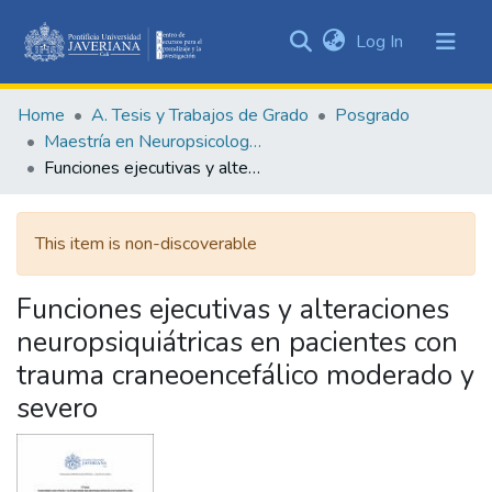
(current)
Log In
Communities
&
Home
A. Tesis y Trabajos de Grado
Posgrado
Collections
Maestría en Neuropsicología Clínica
All of DSpace
Funciones ejecutivas y alteraciones neuropsiquiátricas en pacientes con trauma craneoencefálico moderado y severo
Statistics
This item is non-discoverable
Funciones ejecutivas y alteraciones
neuropsiquiátricas en pacientes con
trauma craneoencefálico moderado y
severo