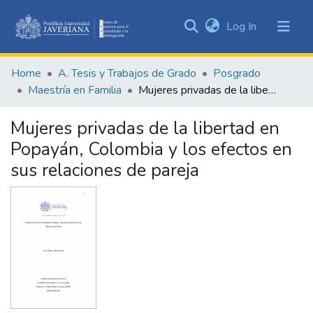
(current)
Log In
Communities
&
Home
A. Tesis y Trabajos de Grado
Posgrado
Collections
Maestría en Familia
Mujeres privadas de la libertad en Popayán, Colombia y los efectos en sus relaciones de pareja
All of DSpace
Mujeres privadas de la libertad en
Statistics
Popayán, Colombia y los efectos en
sus relaciones de pareja