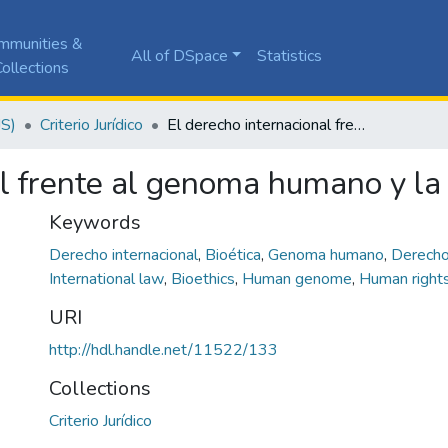
mmunities &
All of DSpace
Statistics
ollections
JS)
Criterio Jurídico
El derecho internacional frente al genoma humano y la bioética
l frente al genoma humano y la 
Keywords
Derecho internacional
,
Bioética
,
Genoma humano
,
Derech
International law
,
Bioethics
,
Human genome
,
Human right
URI
http://hdl.handle.net/11522/133
Collections
Criterio Jurídico