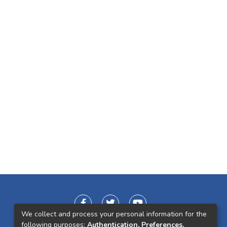
We collect and process your personal information for the
following purposes:
Authentication, Preferences,