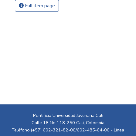
Full item page
Pontificia Universidad Javeriana Cali
Calle 18 No 118-250 Cali, Colombia
Teléfono:(+57) 602-321-82-00/602-485-64-00 - Línea