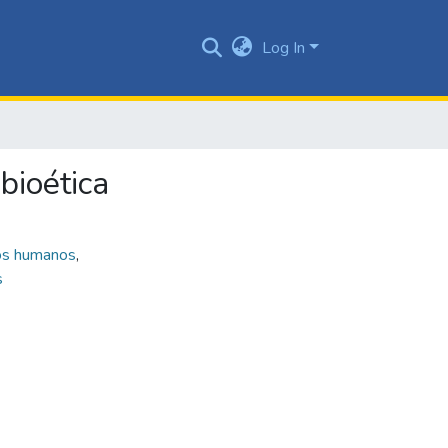
Log In
bioética
os humanos
,
s