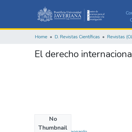
Co
C
Home
D. Revistas Científicas
Revistas (O
El derecho internaciona
No
Authors
Thumbnail
Sabogal Murcia, Leonardo