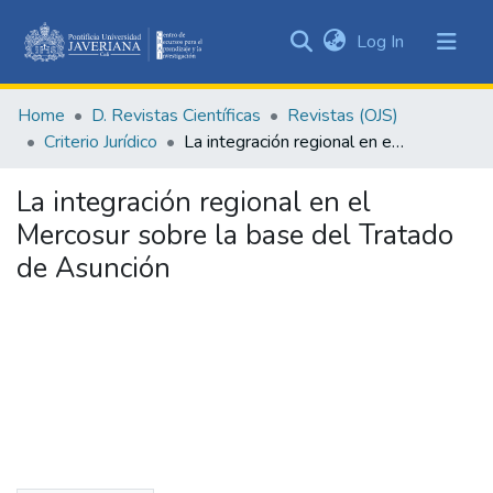
(current)
Log In
Communities
&
Home
D. Revistas Científicas
Revistas (OJS)
Collections
Criterio Jurídico
La integración regional en el Mercosur sobre la base del Tratado de Asunción
All of DSpace
La integración regional en el
Statistics
Mercosur sobre la base del Tratado
de Asunción