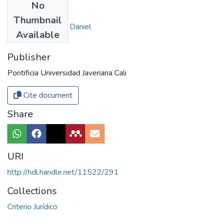
No
Authors
Thumbnail
Perotti, Alejandro Daniel
Available
Publisher
Pontificia Universidad Javeriana Cali
Cite document
Share
URI
http://hdl.handle.net/11522/291
Collections
Criterio Jurídico