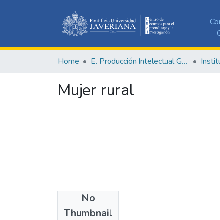
Co
C
Home
E. Producción Intelectual General
Mujer rural
No
Date
Thumbnail
2017