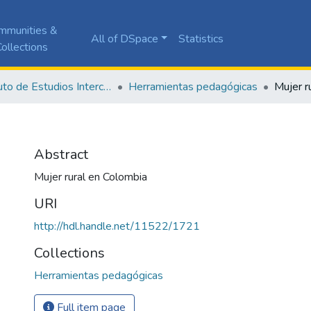
mmunities &
All of DSpace
Statistics
ollections
Instituto de Estudios Interculturales - IEI
Herramientas pedagógicas
Mujer r
Abstract
Mujer rural en Colombia
URI
http://hdl.handle.net/11522/1721
Collections
Herramientas pedagógicas
Full item page