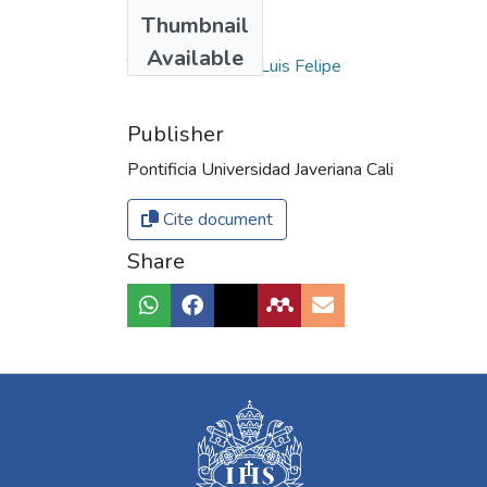
Authors
Thumbnail
Rosenn, Keith S.
Available
Tenorio Delgado, Luis Felipe
Publisher
Pontificia Universidad Javeriana Cali
Cite document
Share