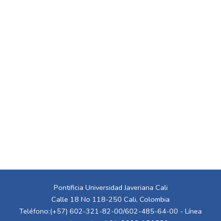
Pontificia Universidad Javeriana Cali
Calle 18 No 118-250 Cali, Colombia
Teléfono:(+57) 602-321-82-00/602-485-64-00 - Línea