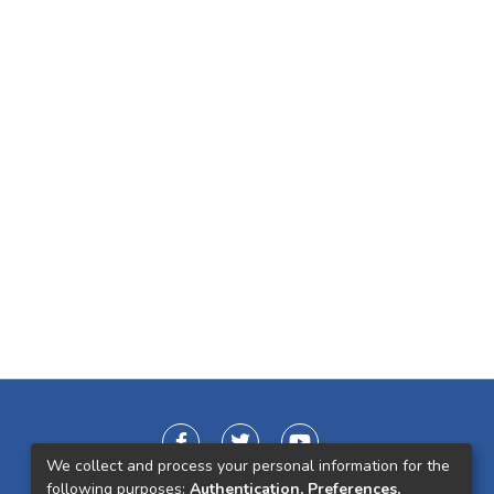
We collect and process your personal information for the
following purposes:
Authentication, Preferences,