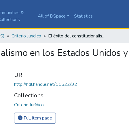
mmunities &
All of DSpace
Statistics
ollections
JS)
Criterio Jurídico
El éxito del constitucionalismo en los Estados Unidos y su fracaso en América Latina: una explicación
onalismo en los Estados Unidos 
URI
http://hdl.handle.net/11522/92
Collections
Criterio Jurídico
Full item page