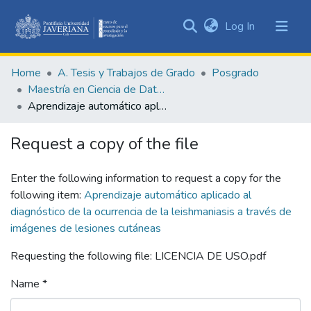
(current)
Log In
Communities
&
Home
A. Tesis y Trabajos de Grado
Posgrado
Collections
Maestría en Ciencia de Datos
All of DSpace
Aprendizaje automático aplicado al diagnóstico de la ocurrencia de la leishmaniasis a través de imágenes de lesiones cutáneas
Statistics
Request a copy of the file
Enter the following information to request a copy for the
following item:
Aprendizaje automático aplicado al
diagnóstico de la ocurrencia de la leishmaniasis a través de
imágenes de lesiones cutáneas
Requesting the following file: LICENCIA DE USO.pdf
Name *