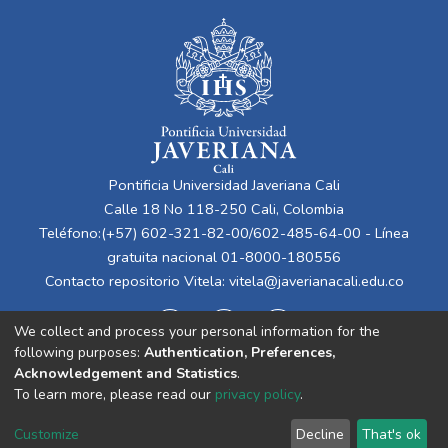
Pontificia Universidad Javeriana Cali
Calle 18 No 118-250 Cali, Colombia
Teléfono:(+57) 602-321-82-00/602-485-64-00 - Línea
gratuita nacional 01-8000-180556
Contacto repositorio Vitela:
vitela@javerianacali.edu.co
We collect and process your personal information for the
following purposes:
Authentication, Preferences,
Acknowledgement and Statistics
.
To learn more, please read our
privacy policy
.
Cookie
Privacy
End User
Send
Customize
Decline
That's ok