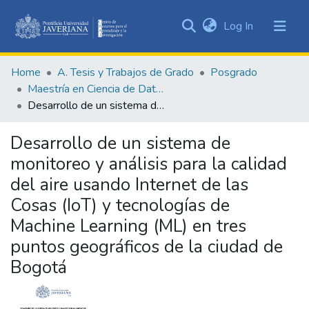
(current)
Log In
Communities
&
Home
A. Tesis y Trabajos de Grado
Posgrado
Collections
Maestría en Ciencia de Datos
All of DSpace
Desarrollo de un sistema de monitoreo y análisis para la calidad del aire usando Internet de las Cosas (IoT) y tecnologías de Machine Learning (ML) en tres puntos geográficos de la ciudad de Bogotá
Statistics
Desarrollo de un sistema de
monitoreo y análisis para la calidad
del aire usando Internet de las
Cosas (IoT) y tecnologías de
Machine Learning (ML) en tres
puntos geográficos de la ciudad de
Bogotá