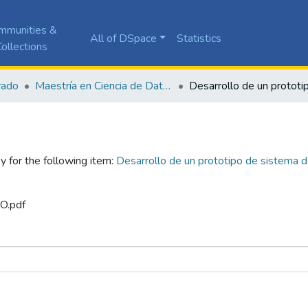
mmunities &
All of DSpace
Statistics
ollections
rado
Maestría en Ciencia de Datos
y for the following item:
Desarrollo de un prototipo de sistema d
SO.pdf