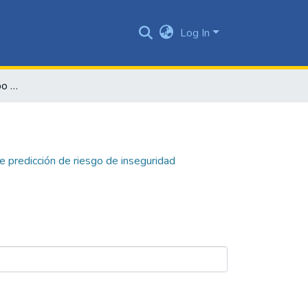
Log In
Desarrollo de un prototipo de sistema de predicción de riesgo de inseguridad alimentaria ligada al ingreso de los hogares
e predicción de riesgo de inseguridad