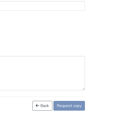
Back
Request copy