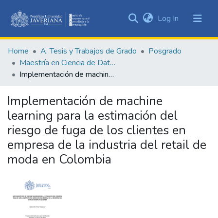
(current)
Log In
Communities
&
Home
A. Tesis y Trabajos de Grado
Posgrado
Collections
Maestría en Ciencia de Datos
All of DSpace
Implementación de machine learning para la estimación del riesgo de fuga de los clientes en empresa de la industria del retail de moda en Colombia
Statistics
Implementación de machine
learning para la estimación del
riesgo de fuga de los clientes en
empresa de la industria del retail de
moda en Colombia