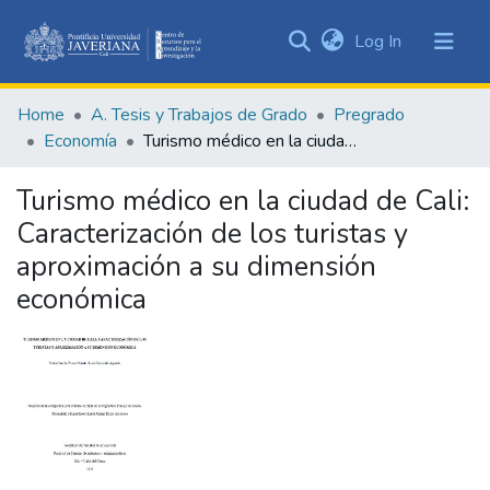
(current)
Log In
Communities
&
Home
A. Tesis y Trabajos de Grado
Pregrado
Collections
Economía
Turismo médico en la ciudad de Cali: Caracterización de los turistas y aproximación a su dimensión económica
All of DSpace
Turismo médico en la ciudad de Cali:
Statistics
Caracterización de los turistas y
aproximación a su dimensión
económica