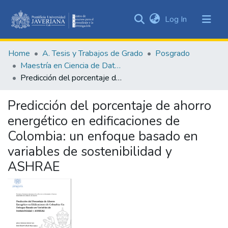
(current)
Log In
Communities
&
Home
A. Tesis y Trabajos de Grado
Posgrado
Collections
Maestría en Ciencia de Datos
All of DSpace
Predicción del porcentaje de ahorro energético en edificaciones de Colombia: un enfoque basado en variables de sostenibilidad y ASHRAE
Statistics
Predicción del porcentaje de ahorro
energético en edificaciones de
Colombia: un enfoque basado en
variables de sostenibilidad y
ASHRAE