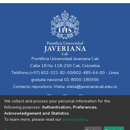
Pontificia Universidad Javeriana Cali
Calle 18 No 118-250 Cali, Colombia
Teléfono:(+57) 602-321-82-00/602-485-64-00 - Línea
gratuita nacional 01-8000-180556
Contacto repositorio Vitela:
vitela@javerianacali.edu.co
We collect and process your personal information for the
following purposes:
Authentication, Preferences,
Acknowledgement and Statistics
.
To learn more, please read our
privacy policy
.
Cookie
Privacy
End User
Send