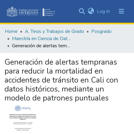
(current)
Log In
Communities
&
Home
A. Tesis y Trabajos de Grado
Posgrado
Collections
Maestría en Ciencia de Datos
All of DSpace
Generación de alertas tempranas para reducir la mortalidad en accidentes de tránsito en Cali con datos históricos, mediante un modelo de patrones puntuales
Statistics
Generación de alertas tempranas
para reducir la mortalidad en
accidentes de tránsito en Cali con
datos históricos, mediante un
modelo de patrones puntuales