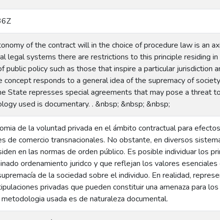
36Z
tonomy of the contract will in the choice of procedure law is an ax
 legal systems there are restrictions to this principle residing in t
 of public policy such as those that inspire a particular jurisdictio
e concept responds to a general idea of the supremacy of society o
 State represses special agreements that may pose a threat to it
ology used is documentary. . &nbsp; &nbsp; &nbsp;
onomia de la voluntad privada en el ámbito contractual para efecto
es de comercio transnacionales. No obstante, en diversos sistema
esiden en las normas de orden público. Es posible individuar los p
inado ordenamiento juridco y que reflejan los valores esenciale
supremacía de la sociedad sobre el individuo. En realidad, repre
ipulaciones privadas que pueden constituir una amenaza para los 
La metodologia usada es de naturaleza documental.