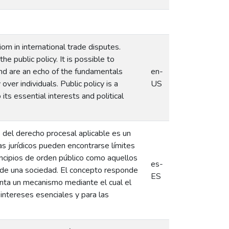
iom in international trade disputes.
he public policy. It is possible to
n and are an echo of the fundamentals
en-
ver individuals. Public policy is a
US
s essential interests and political
s del derecho procesal aplicable es un
s jurídicos pueden encontrarse límites
rincipios de orden público como aquellos
es-
s de una sociedad. El concepto responde
ES
senta un mecanismo mediante el cual el
intereses esenciales y para las