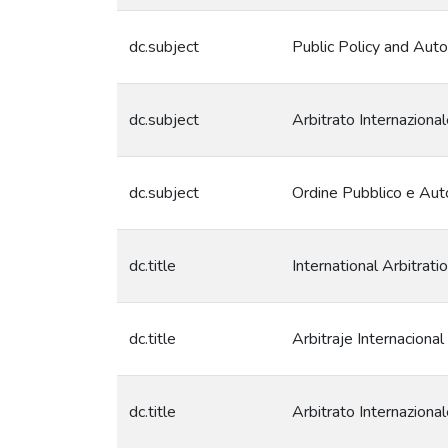
dc.subject
Public Policy and Aut
dc.subject
Arbitrato Internaziona
dc.subject
Ordine Pubblico e Aut
dc.title
International Arbitrati
dc.title
Arbitraje Internacional
dc.title
Arbitrato Internazional