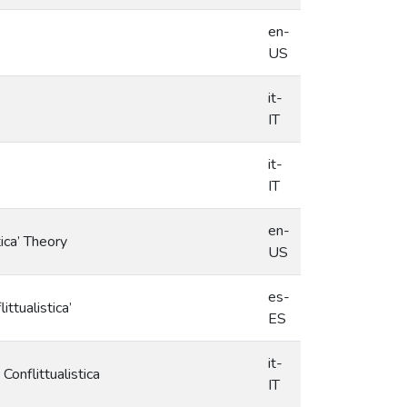
en-
US
it-
IT
it-
IT
en-
tica’ Theory
US
es-
ittualistica’
ES
it-
Conflittualistica
IT