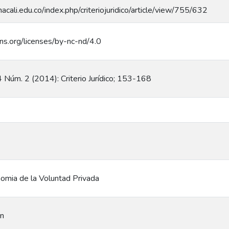
anacali.edu.co/index.php/criteriojuridico/article/view/755/632
ns.org/licenses/by-nc-nd/4.0
 14 Núm. 2 (2014): Criterio Jurídico; 153-168
omia de la Voluntad Privada
on