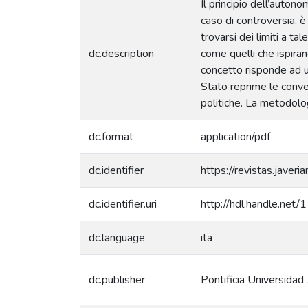
Il principio dell’autono
caso di controversia, è
trovarsi dei limiti a ta
dc.description
come quelli che ispiran
concetto risponde ad un
Stato reprime le conven
politiche. La metodolo
dc.format
application/pdf
dc.identifier
https://revistas.javeri
dc.identifier.uri
http://hdl.handle.net
dc.language
ita
dc.publisher
Pontificia Universidad 