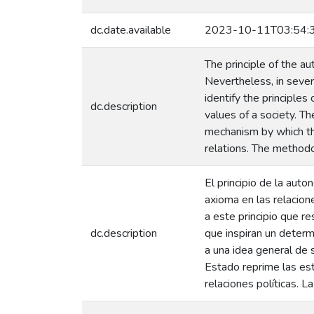
dc.date.available
2023-10-11T03:54:
The principle of the au
Nevertheless, in several
identify the principles
dc.description
values of a society. Th
mechanism by which the
relations. The method
El principio de la aut
axioma en las relacion
a este principio que r
dc.description
que inspiran un determ
a una idea general de 
Estado reprime las est
relaciones políticas. 