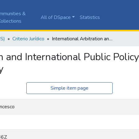
mmunities &
All of DSpace
Statistics
ollections
JS)
Criterio Jurídico
International Arbitration and International Public Policy. Genesis, Issue and ‘Conflittualistica’ Theory
n and International Public Polic
y
Simple item page
ancesco
36Z