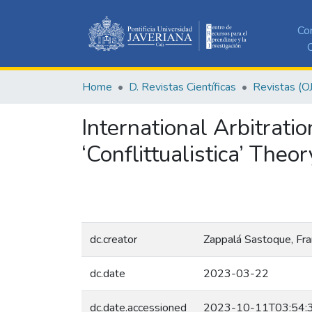
Co
C
Home
D. Revistas Científicas
Revistas (O
International Arbitratio
‘Conflittualistica’ Theor
dc.creator
Zappalá Sastoque, Fr
dc.date
2023-03-22
dc.date.accessioned
2023-10-11T03:54: