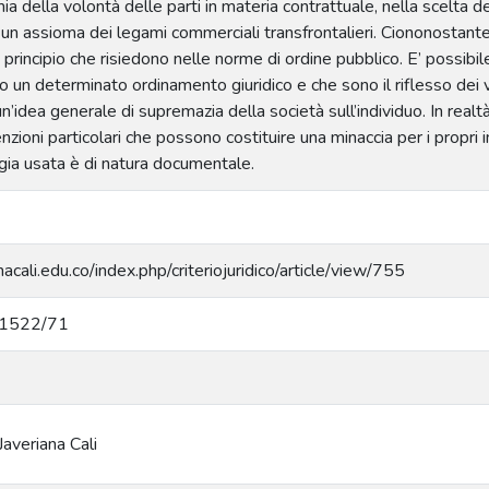
mia della volontà delle parti in materia contrattuale, nella scelta d
 un assioma dei legami commerciali transfrontalieri. Ciononostante,
le principio che risiedono nelle norme di ordine pubblico. E’ possibile
o un determinato ordinamento giuridico e che sono il riflesso dei val
’idea generale di supremazia della società sull’individuo. In real
zioni particolari che possono costituire una minaccia per i propri in
gia usata è di natura documentale.
anacali.edu.co/index.php/criteriojuridico/article/view/755
/11522/71
Javeriana Cali