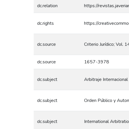
dc.relation
https://revistas.javeri
dc.rights
https://creativecommo
dc.source
Criterio Jurídico; Vol.
dc.source
1657-3978
dc.subject
Arbitraje Internacional
dc.subject
Orden Público y Auton
dc.subject
International Arbitrati