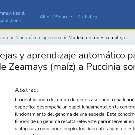
mmunities &
All of DSpace
Statistics
ollections
rado
Maestría en Ingeniería
Modelo de redes complejas y aprendizaje automático para optimización in-silico de la resistencia de Zeamays (maíz) a Puccinia sorghi (roya común del maíz)
jas y aprendizaje automático pa
a de Zeamays (maíz) a Puccinia s
Abstract
La identificación del grupo de genes asociado a una funció
específica desempeña un papel fundamental en la compre
funcionamiento del genoma de una especie. Este conocimi
función de un genoma resulta relevante para intervenir e
biológicos, como, por ejemplo, los diferentes tipos de es