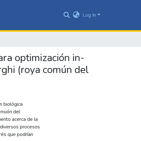
Log In
ra optimización in-
orghi (roya común del
n biológica
nsión del
ento acerca de la
n diversos procesos
trés que podrían