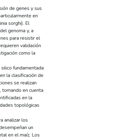
esión de genes y sus
particularmente en
ia sorghi). El
 del genoma y, a
nes para resistir el
requieren validación
stigación como la
n silico fundamentada
n la clasificación de
iones se realizan
o, tomando en cuenta
ntificadas en la
iedades topológicas
 analizar los
y desempeñan un
tal en el maíz. Los