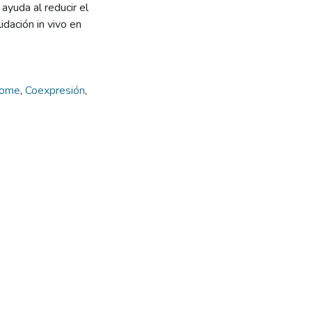
ayuda al reducir el
dación in vivo en
nome
,
Coexpresión
,