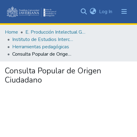
(current)
Log In
Communities
&
Home
E. Producción Intelectual General
Collections
Instituto de Estudios Interculturales - IEI
All of DSpace
Herramientas pedagógicas
Consulta Popular de Origen Ciudadano
Statistics
Consulta Popular de Origen
Ciudadano