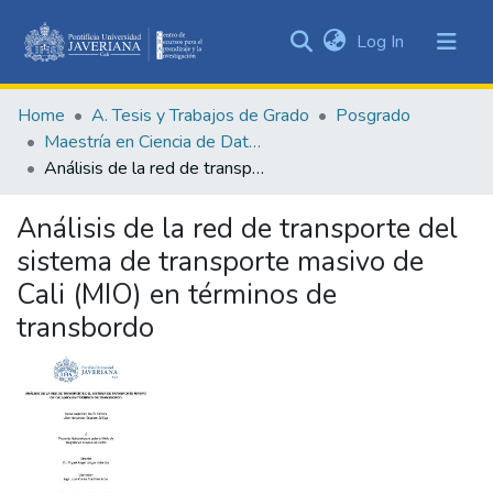
(current)
Log In
Communities
&
Home
A. Tesis y Trabajos de Grado
Posgrado
Collections
Maestría en Ciencia de Datos
All of DSpace
Análisis de la red de transporte del sistema de transporte masivo de Cali (MIO) en términos de transbordo
Statistics
Análisis de la red de transporte del
sistema de transporte masivo de
Cali (MIO) en términos de
transbordo