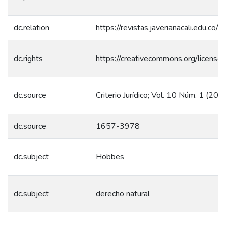
dc.relation
https://revistas.javerianacali.edu.co/i
dc.rights
https://creativecommons.org/license
dc.source
Criterio Jurídico; Vol. 10 Núm. 1 (2010
dc.source
1657-3978
dc.subject
Hobbes
dc.subject
derecho natural