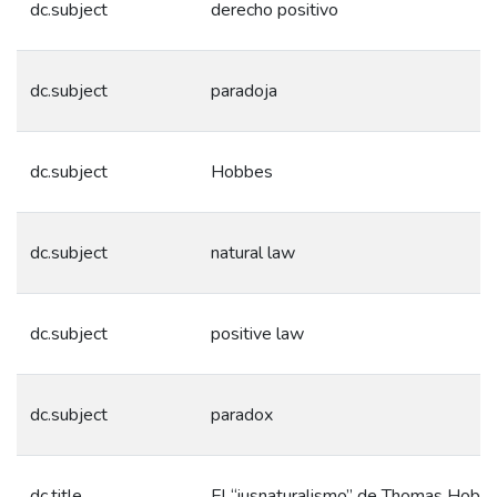
dc.subject
derecho positivo
dc.subject
paradoja
dc.subject
Hobbes
dc.subject
natural law
dc.subject
positive law
dc.subject
paradox
dc.title
El “iusnaturalismo” de Thomas Hobb