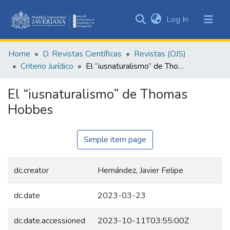
(current)
Log In
Communities
&
Home
D. Revistas Científicas
Revistas (OJS)
Collections
Criterio Jurídico
El “iusnaturalismo” de Thomas Hobbes
All of DSpace
El “iusnaturalismo” de Thomas
Statistics
Hobbes
Simple item page
dc.creator
Hernández, Javier Felipe
dc.date
2023-03-23
dc.date.accessioned
2023-10-11T03:55:00Z