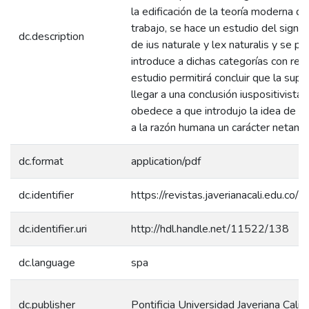
la edificación de la teoría moderna d
trabajo, se hace un estudio del signi
dc.description
de ius naturale y lex naturalis y se
introduce a dichas categorías con res
estudio permitirá concluir que la sup
llegar a una conclusión iuspositivist
obedece a que introdujo la idea de iu
a la razón humana un carácter netament
dc.format
application/pdf
dc.identifier
https://revistas.javerianacali.edu.co/i
dc.identifier.uri
http://hdl.handle.net/11522/138
dc.language
spa
dc.publisher
Pontificia Universidad Javeriana Cali