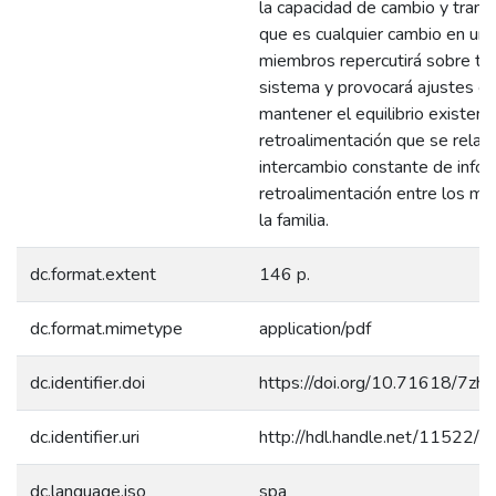
la capacidad de cambio y trans
que es cualquier cambio en uno
miembros repercutirá sobre to
sistema y provocará ajustes e
mantener el equilibrio existente
retroalimentación que se relaci
intercambio constante de infor
retroalimentación entre los m
la familia.
dc.format.extent
146 p.
dc.format.mimetype
application/pdf
dc.identifier.doi
https://doi.org/10.71618/7zh
dc.identifier.uri
http://hdl.handle.net/11522/
dc.language.iso
spa