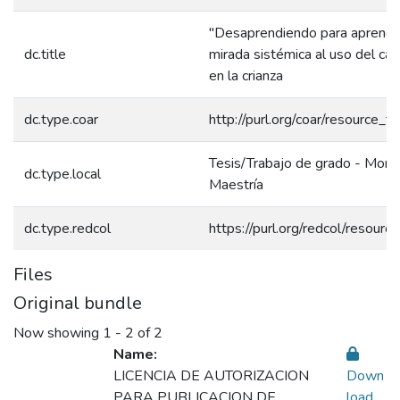
"Desaprendiendo para aprender
dc.title
mirada sistémica al uso del cast
en la crianza
dc.type.coar
http://purl.org/coar/resource_t
Tesis/Trabajo de grado - Monog
dc.type.local
Maestría
dc.type.redcol
https://purl.org/redcol/resour
Files
Original bundle
Now showing
1 - 2 of 2
Name:
LICENCIA DE AUTORIZACION
Down
PARA PUBLICACION DE
load