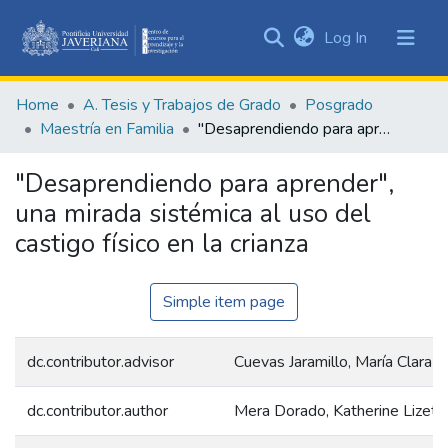
(current)
Log In
Communities
&
Home
A. Tesis y Trabajos de Grado
Posgrado
Collections
Maestría en Familia
"Desaprendiendo para aprender", una mirada sistémica al uso del castigo físico en la crianza
All of DSpace
"Desaprendiendo para aprender",
Statistics
una mirada sistémica al uso del
castigo físico en la crianza
Simple item page
dc.contributor.advisor
Cuevas Jaramillo, María Clara
dc.contributor.author
Mera Dorado, Katherine Lizeth