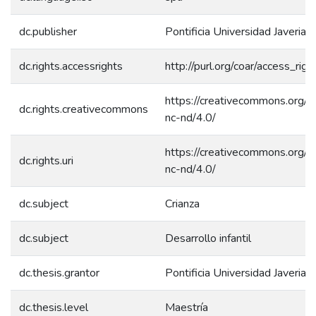
dc.publisher
Pontificia Universidad Javeriana
dc.rights.accessrights
http://purl.org/coar/access_rig
https://creativecommons.org/l
dc.rights.creativecommons
nc-nd/4.0/
https://creativecommons.org/l
dc.rights.uri
nc-nd/4.0/
dc.subject
Crianza
dc.subject
Desarrollo infantil
dc.thesis.grantor
Pontificia Universidad Javeriana
dc.thesis.level
Maestría