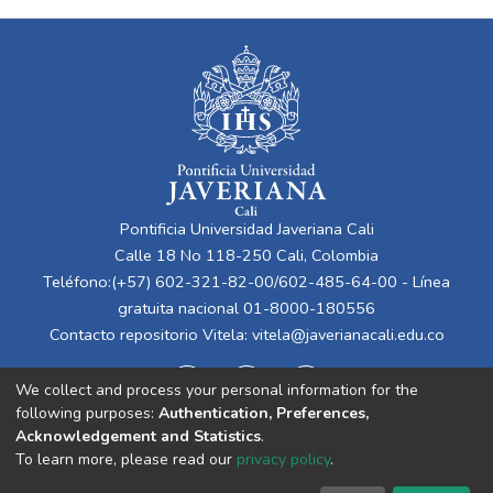
Pontificia Universidad Javeriana Cali
Calle 18 No 118-250 Cali, Colombia
Teléfono:(+57) 602-321-82-00/602-485-64-00 - Línea
gratuita nacional 01-8000-180556
Contacto repositorio Vitela:
vitela@javerianacali.edu.co
We collect and process your personal information for the
following purposes:
Authentication, Preferences,
Acknowledgement and Statistics
.
To learn more, please read our
privacy policy
.