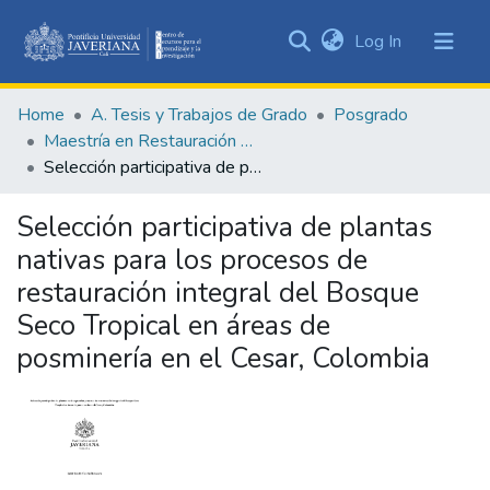
(current)
Log In
Communities
&
Home
A. Tesis y Trabajos de Grado
Posgrado
Collections
Maestría en Restauración Ecológica
All of DSpace
Selección participativa de plantas nativas para los procesos de restauración integral del Bosque Seco Tropical en áreas de posminería en el Cesar, Colombia
Statistics
Selección participativa de plantas
nativas para los procesos de
restauración integral del Bosque
Seco Tropical en áreas de
posminería en el Cesar, Colombia