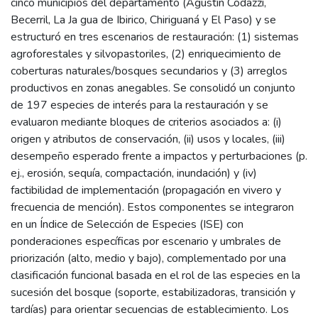
cinco municipios del departamento (Agustín Codazzi,
Becerril, La Ja gua de Ibirico, Chiriguaná y El Paso) y se
estructuró en tres escenarios de restauración: (1) sistemas
agroforestales y silvopastoriles, (2) enriquecimiento de
coberturas naturales/bosques secundarios y (3) arreglos
productivos en zonas anegables. Se consolidó un conjunto
de 197 especies de interés para la restauración y se
evaluaron mediante bloques de criterios asociados a: (i)
origen y atributos de conservación, (ii) usos y locales, (iii)
desempeño esperado frente a impactos y perturbaciones (p.
ej., erosión, sequía, compactación, inundación) y (iv)
factibilidad de implementación (propagación en vivero y
frecuencia de mención). Estos componentes se integraron
en un Índice de Selección de Especies (ISE) con
ponderaciones específicas por escenario y umbrales de
priorización (alto, medio y bajo), complementado por una
clasificación funcional basada en el rol de las especies en la
sucesión del bosque (soporte, estabilizadoras, transición y
tardías) para orientar secuencias de establecimiento. Los