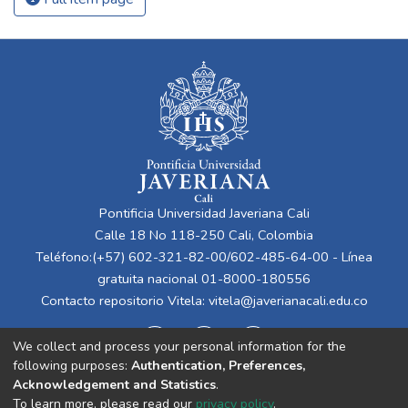
Pontificia Universidad Javeriana Cali
Calle 18 No 118-250 Cali, Colombia
Teléfono:(+57) 602-321-82-00/602-485-64-00 - Línea
gratuita nacional 01-8000-180556
Contacto repositorio Vitela:
vitela@javerianacali.edu.co
We collect and process your personal information for the
following purposes:
Authentication, Preferences,
Acknowledgement and Statistics
.
To learn more, please read our
privacy policy
.