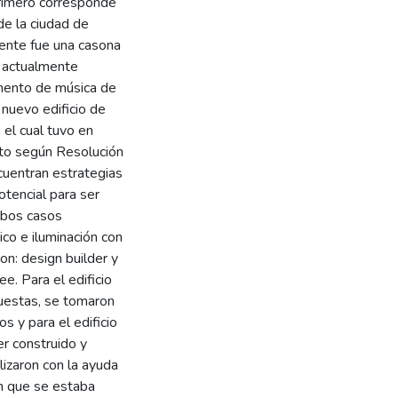
 primero corresponde
de la ciudad de
mente fue una casona
e actualmente
amento de música de
nuevo edificio de
 el cual tuvo en
nto según Resolución
cuentran estrategias
otencial para ser
ambos casos
co e iluminación con
n: design builder y
. Para el edificio
cuestas, se tomaron
 y para el edificio
er construido y
lizaron con la ayuda
en que se estaba