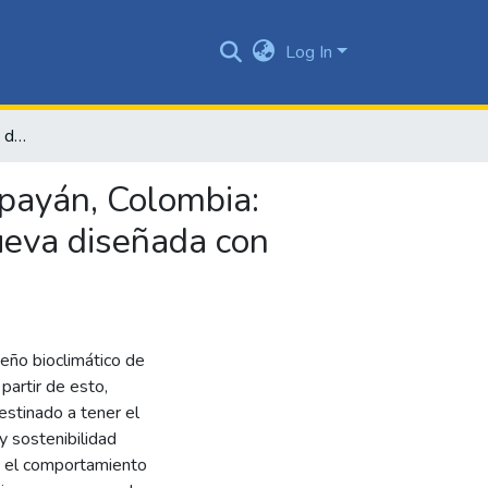
Log In
Desempeño Bioclimático de Aulas Universitarias en Popayán, Colombia: Comparación de una edificación BIC y una edificación nueva diseñada con criterios Bioclimáticos Básicos
payán, Colombia:
nueva diseñada con
eño bioclimático de
partir de esto,
stinado a tener el
y sostenibilidad
a el comportamiento