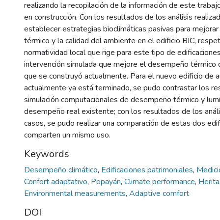
realizando la recopilación de la información de este trabajo
en construcción. Con los resultados de los análisis realiza
establecer estrategias bioclimáticas pasivas para mejor
térmico y la calidad del ambiente en el edificio BIC, respe
normatividad local que rige para este tipo de edificacione
intervención simulada que mejore el desempeño térmico de
que se construyó actualmente. Para el nuevo edificio de 
actualmente ya está terminado, se pudo contrastar los re
simulación computacionales de desempeño térmico y lumí
desempeño real existente; con los resultados de los anál
casos, se pudo realizar una comparación de estas dos edi
comparten un mismo uso.
Keywords
Desempeño climático
,
Edificaciones patrimoniales
,
Medici
Confort adaptativo
,
Popayán
,
Climate performance
,
Herita
Environmental measurements
,
Adaptive comfort
DOI