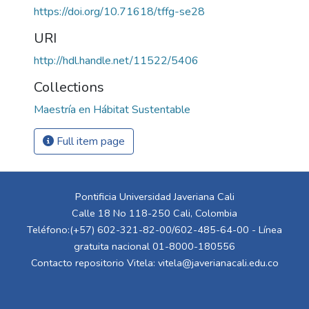
https://doi.org/10.71618/tffg-se28
URI
http://hdl.handle.net/11522/5406
Collections
Maestría en Hábitat Sustentable
Full item page
Pontificia Universidad Javeriana Cali
Calle 18 No 118-250 Cali, Colombia
Teléfono:(+57) 602-321-82-00/602-485-64-00 - Línea
gratuita nacional 01-8000-180556
Contacto repositorio Vitela:
vitela@javerianacali.edu.co