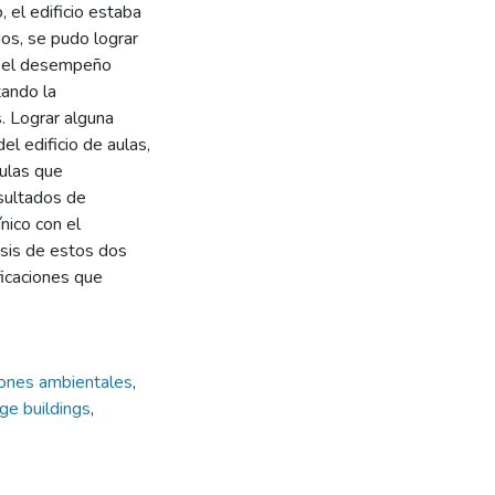
, el edificio estaba
dos, se pudo lograr
ar el desempeño
tando la
s. Lograr alguna
l edificio de aulas,
aulas que
sultados de
nico con el
isis de estos dos
ficaciones que
ones ambientales
,
ge buildings
,