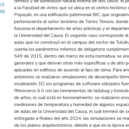
térmico y de iluminación natural interna de dos casos: el
AS
a la Facultad de Artes que se ubica en el centro histórico 
MB)
Popayán, en una edificación patrimonial BIC, que original
4
perteneciente al señor Jerónimo de Torres Tenorio, dond
funciona el departamento de artes plásticas y el depart
la Universidad del Cauca. El segundo caso corresponde al 
aulas que se construyó en el campus del sector de Tulcán,
cuenta los parámetros mínimos de obligatorio cumplimie
549 de 2015, dentro del marco de esta normativa, se en
generales y que derivan otras más específicas y de alto p
aplicadas en edificios de acuerdo al tipo de clima. Para 
anteriores se realizaron simulaciones de desempeño térmi
modelación 3D, los programas de software utilizados fuero
Rhinoceros 6.0 con las herramientas de ladybug y honeybee
de artes, el cual está en funcionamiento, se realizaron en
mediciones de temperatura y humedad de algunos espacios
de aulas de la Universidad del Cauca, el cual terminó de s
entregado a finales del año 2024, las simulaciones se rea
de los planos arquitectónicos, debido a que en la época 