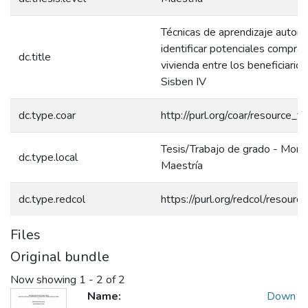
Técnicas de aprendizaje automá
identificar potenciales compra
dc.title
vivienda entre los beneficiarios
Sisben IV
dc.type.coar
http://purl.org/coar/resource_t
Tesis/Trabajo de grado - Monog
dc.type.local
Maestría
dc.type.redcol
https://purl.org/redcol/resour
Files
Original bundle
Now showing
1 - 2 of 2
Name:
Down