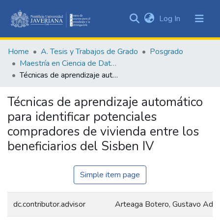
(current)
Log In
Communities
&
Home
A. Tesis y Trabajos de Grado
Posgrado
Collections
Maestría en Ciencia de Datos
All of DSpace
Técnicas de aprendizaje automático para identificar potenciales compradores de vivienda entre los beneficiarios del Sisben IV
Statistics
Técnicas de aprendizaje automático
para identificar potenciales
compradores de vivienda entre los
beneficiarios del Sisben IV
Simple item page
dc.contributor.advisor
Arteaga Botero, Gustavo Adol