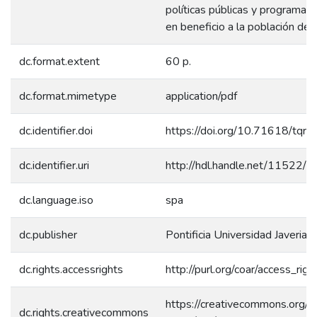
políticas públicas y programas
en beneficio a la población de 
dc.format.extent
60 p.
dc.format.mimetype
application/pdf
dc.identifier.doi
https://doi.org/10.71618/tqr
dc.identifier.uri
http://hdl.handle.net/11522/
dc.language.iso
spa
dc.publisher
Pontificia Universidad Javeriana
dc.rights.accessrights
http://purl.org/coar/access_rig
https://creativecommons.org/l
dc.rights.creativecommons