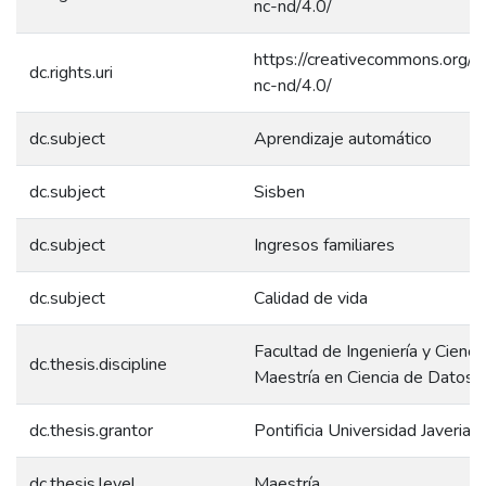
nc-nd/4.0/
https://creativecommons.org/l
dc.rights.uri
nc-nd/4.0/
dc.subject
Aprendizaje automático
dc.subject
Sisben
dc.subject
Ingresos familiares
dc.subject
Calidad de vida
Facultad de Ingeniería y Ciencia
dc.thesis.discipline
Maestría en Ciencia de Datos
dc.thesis.grantor
Pontificia Universidad Javeriana
dc.thesis.level
Maestría