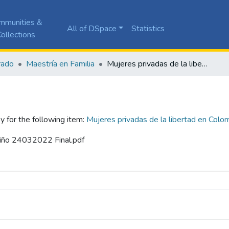
mmunities &
All of DSpace
Statistics
ollections
rado
Maestría en Familia
Mujeres privadas de la libertad en Colombia y los efectos en sus relaciones de pareja
y for the following item:
Mujeres privadas de la libertad en Colom
tiño 24032022 Final.pdf