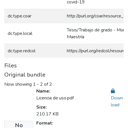
covid-19
dc.type.coar
http://purl.org/coar/resource_t
Tesis/Trabajo de grado - Monog
dc.type.local
Maestría
dc.type.redcol
https://purl.org/redcol/resour
Files
Original bundle
Now showing
1 - 2 of 2
Name:
Licencia de uso.pdf
Down
load
Size:
210.17 KB
Format:
No