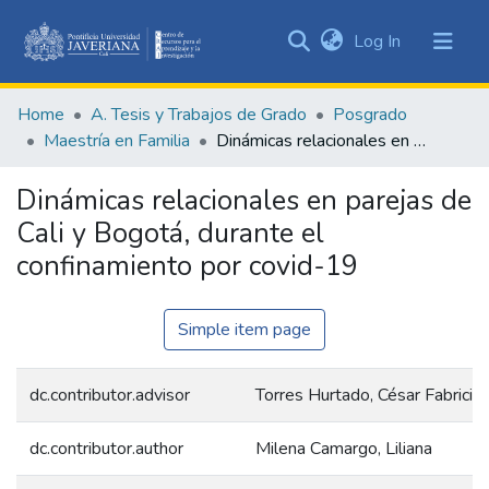
(current)
Log In
Communities
&
Home
A. Tesis y Trabajos de Grado
Posgrado
Collections
Maestría en Familia
Dinámicas relacionales en parejas de Cali y Bogotá, durante el confinamiento por covid-19
All of DSpace
Dinámicas relacionales en parejas de
Statistics
Cali y Bogotá, durante el
confinamiento por covid-19
Simple item page
dc.contributor.advisor
Torres Hurtado, César Fabricio
dc.contributor.author
Milena Camargo, Liliana