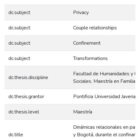
dc.subject
Privacy
dc.subject
Couple relationships
dc.subject
Confinement
dc.subject
Transformations
Facultad de Humanidades y Ci
dc.thesis.discipline
Sociales. Maestría en Familia
dc.thesis.grantor
Pontificia Universidad Javeriana
dc.thesis.level
Maestría
Dinámicas relacionales en parej
dc.title
y Bogotá, durante el confinami