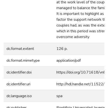
at the work level of the couple
managed to balance the famil
It is important to highlight as a
factor the support network tha
couples had, as was the extend
which in this period was stren
overcome adversity
dc.format.extent
126 p.
dc.format.mimetype
application/pdf
dc.identifier.doi
https://doi.org/10.71618/vn8
dc.identifier.uri
http://hdl.handle.net/11522/
dc.language.iso
spa
dc.publisher
Pontificia Universidad Javeriana