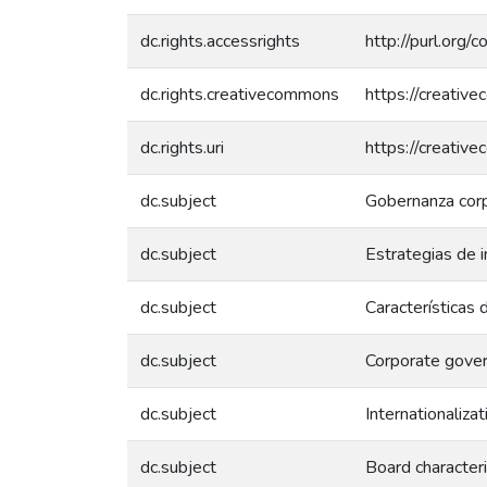
dc.rights.accessrights
http://purl.org/
dc.rights.creativecommons
https://creativ
dc.rights.uri
https://creativ
dc.subject
Gobernanza corp
dc.subject
Estrategias de i
dc.subject
Características 
dc.subject
Corporate gove
dc.subject
Internationaliza
dc.subject
Board characteri