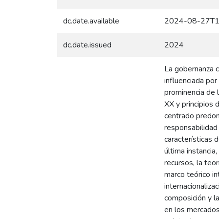
dc.date.available
2024-08-27T1
dc.date.issued
2024
La gobernanza c
influenciada po
prominencia de l
XX y principios 
centrado predomi
responsabilidad 
características 
última instancia
recursos, la teor
marco teórico in
internacionaliza
composición y l
en los mercados 