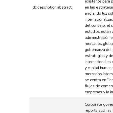
existente para p
dc.description.abstract
en las estrategi
arrojando luz so
internacionaliza
del consejo, el c
estudios están c
administración e
mercados global
gobernanza del 
estrategias y de
internacionales 
y capital humano
mercados intern
se centra en “in
flujos de comerc
empresas y la i
Corporate gover
reports such as