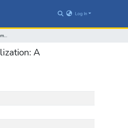
Log In
The influence of board composition on firm internationalization: A comprehensive analysis
lization: A