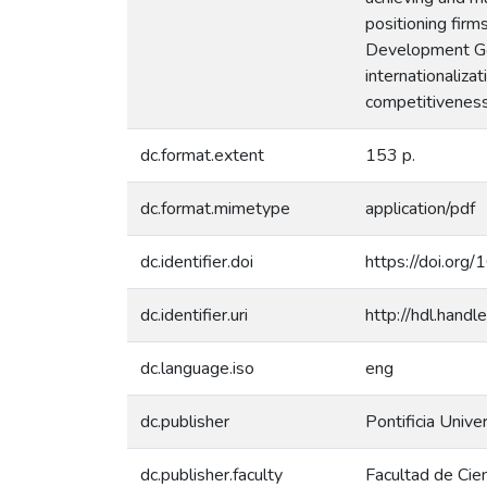
positioning firm
Development Goal
internationaliza
competitiveness
dc.format.extent
153 p.
dc.format.mimetype
application/pdf
dc.identifier.doi
https://doi.org
dc.identifier.uri
http://hdl.han
dc.language.iso
eng
dc.publisher
Pontificia Unive
dc.publisher.faculty
Facultad de Cie