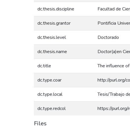
dc.thesis.discipline
Facultad de Cie
dc.thesis.grantor
Pontificia Unive
dc.thesis.level
Doctorado
dc.thesis.name
Doctor(a)en Cie
dc.title
The influence of
dc.type.coar
http://purl.org/
dc.type.local
Tesis/Trabajo d
dc.type.redcol
https://purl.org
Files