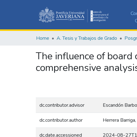
Co
C
Home
A. Tesis y Trabajos de Grado
Posg
The influence of board 
comprehensive analysi
dc.contributor.advisor
Escandón Barbo
dc.contributor.author
Herrera Barriga
dc.date.accessioned
2024-08-27T1