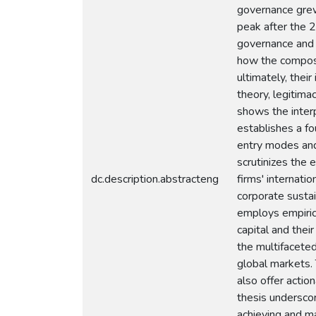
governance grew 
peak after the 2
governance and c
how the composit
ultimately, thei
theory, legitima
shows the interp
establishes a fo
entry modes and 
scrutinizes the 
dc.description.abstracteng
firms' internati
corporate sustai
employs empirica
capital and thei
the multifaceted 
global markets. 
also offer actio
thesis underscor
achieving and ma