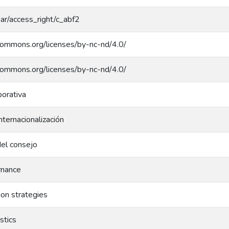
coar/access_right/c_abf2
ecommons.org/licenses/by-nc-nd/4.0/
ecommons.org/licenses/by-nc-nd/4.0/
orativa
nternacionalización
del consejo
rnance
tion strategies
stics