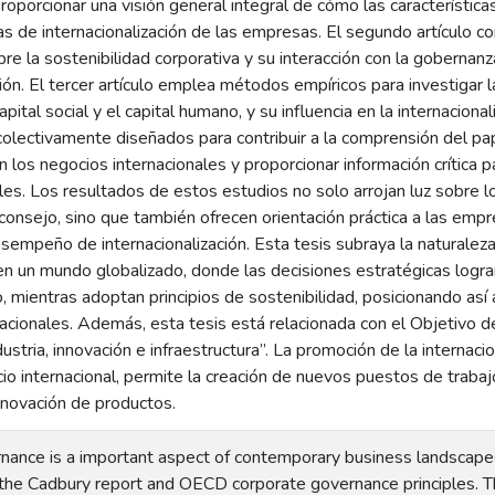
roporcionar una visión general integral de cómo las característica
as de internacionalización de las empresas. El segundo artículo co
bre la sostenibilidad corporativa y su interacción con la gobernan
ción. El tercer artículo emplea métodos empíricos para investigar l
apital social y el capital humano, y su influencia en la internacion
olectivamente diseñados para contribuir a la comprensión del pap
n los negocios internacionales y proporcionar información crítica
es. Los resultados de estos estudios no solo arrojan luz sobre l
consejo, sino que también ofrecen orientación práctica a las emp
sempeño de internacionalización. Esta tesis subraya la naturalez
en un mundo globalizado, donde las decisiones estratégicas logran
, mientras adoptan principios de sostenibilidad, posicionando así 
acionales. Además, esta tesis está relacionada con el Objetivo 
dustria, innovación e infraestructura”. La promoción de la internac
io internacional, permite la creación de nuevos puestos de traba
nnovación de productos.
nance is a important aspect of contemporary business landscapes
 the Cadbury report and OECD corporate governance principles. 