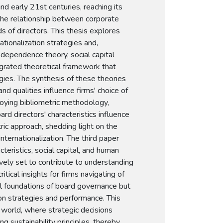
nd early 21st centuries, reaching its
 the relationship between corporate
s of directors. This thesis explores
ationalization strategies and,
 dependence theory, social capital
tegrated theoretical framework that
gies. The synthesis of these theories
nd qualities influence firms' choice of
loying bibliometric methodology,
rd directors' characteristics influence
ric approach, shedding light on the
nternationalization. The third paper
eristics, social capital, and human
tively set to contribute to understanding
itical insights for firms navigating of
al foundations of board governance but
ion strategies and performance. This
d world, where strategic decisions
ng sustainability principles, thereby