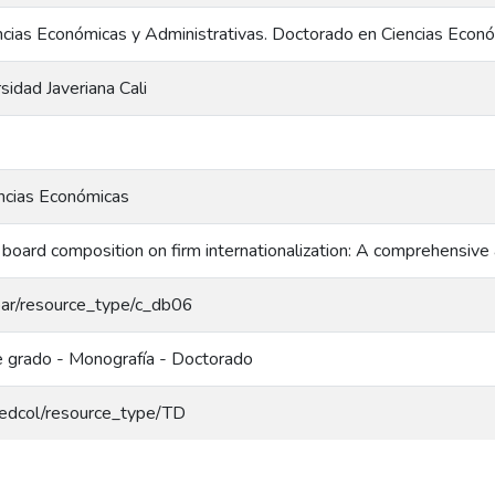
ncias Económicas y Administrativas. Doctorado en Ciencias Econ
rsidad Javeriana Cali
ncias Económicas
 board composition on firm internationalization: A comprehensive 
coar/resource_type/c_db06
e grado - Monografía - Doctorado
/redcol/resource_type/TD