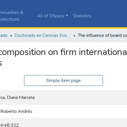
mmunities &
All of DSpace
Statistics
ollections
rado
Doctorado en Ciencias Económicas
composition on firm internationa
s
Simple item page
sa, Diana Marcela
, Roberto Andrés
4:48:33Z