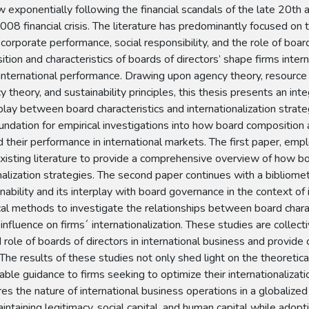
exponentially following the financial scandals of the late 20th a
008 financial crisis. The literature has predominantly focused on
orporate performance, social responsibility, and the role of board
ion and characteristics of boards of directors’ shape firms intern
r international performance. Drawing upon agency theory, resource
cy theory, and sustainability principles, this thesis presents an in
lay between board characteristics and internationalization strate
undation for empirical investigations into how board composition a
their performance in international markets. The first paper, emp
existing literature to provide a comprehensive overview of how boa
onalization strategies. The second paper continues with a bibliomet
nability and its interplay with board governance in the context of i
l methods to investigate the relationships between board charact
r influence on firms´ internationalization. These studies are collec
role of boards of directors in international business and provide cr
The results of these studies not only shed light on the theoretic
nable guidance to firms seeking to optimize their internationalizat
es the nature of international business operations in a globalize
intaining legitimacy, social capital, and human capital while adopti