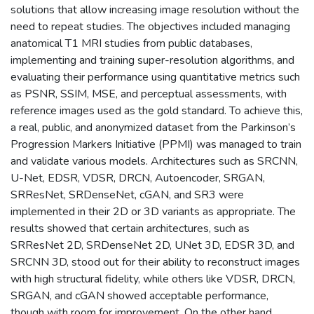
solutions that allow increasing image resolution without the
need to repeat studies. The objectives included managing
anatomical T1 MRI studies from public databases,
implementing and training super-resolution algorithms, and
evaluating their performance using quantitative metrics such
as PSNR, SSIM, MSE, and perceptual assessments, with
reference images used as the gold standard. To achieve this,
a real, public, and anonymized dataset from the Parkinson’s
Progression Markers Initiative (PPMI) was managed to train
and validate various models. Architectures such as SRCNN,
U-Net, EDSR, VDSR, DRCN, Autoencoder, SRGAN,
SRResNet, SRDenseNet, cGAN, and SR3 were
implemented in their 2D or 3D variants as appropriate. The
results showed that certain architectures, such as
SRResNet 2D, SRDenseNet 2D, UNet 3D, EDSR 3D, and
SRCNN 3D, stood out for their ability to reconstruct images
with high structural fidelity, while others like VDSR, DRCN,
SRGAN, and cGAN showed acceptable performance,
though with room for improvement. On the other hand,