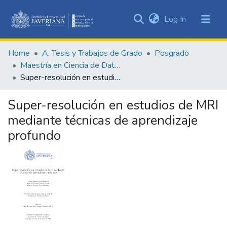
(current)
Log In
Communities
&
Home
A. Tesis y Trabajos de Grado
Posgrado
Collections
Maestría en Ciencia de Datos
All of DSpace
Super-resolución en estudios de MRI mediante técnicas de aprendizaje profundo
Statistics
Super-resolución en estudios de MRI
mediante técnicas de aprendizaje
profundo