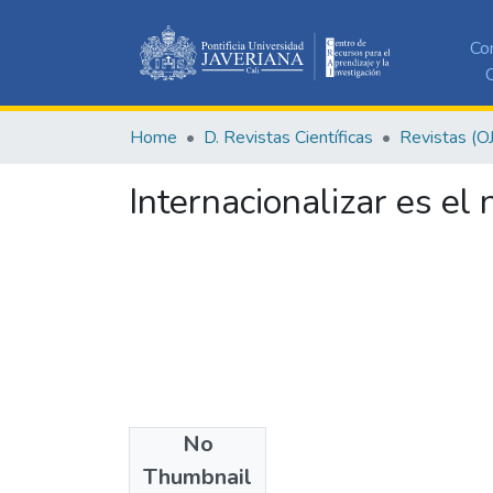
Co
C
Home
D. Revistas Científicas
Revistas (O
Internacionalizar es el
No
Authors
Thumbnail
Jaramillo G., Oscar