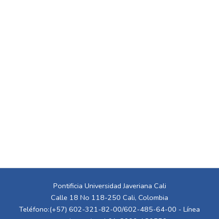
Pontificia Universidad Javeriana Cali
Calle 18 No 118-250 Cali, Colombia
Teléfono:(+57) 602-321-82-00/602-485-64-00 - Línea