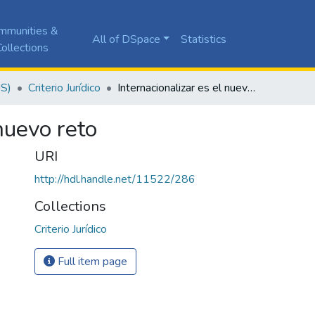
mmunities &
All of DSpace
Statistics
ollections
JS)
Criterio Jurídico
Internacionalizar es el nuevo reto
 nuevo reto
URI
http://hdl.handle.net/11522/286
Collections
Criterio Jurídico
Full item page