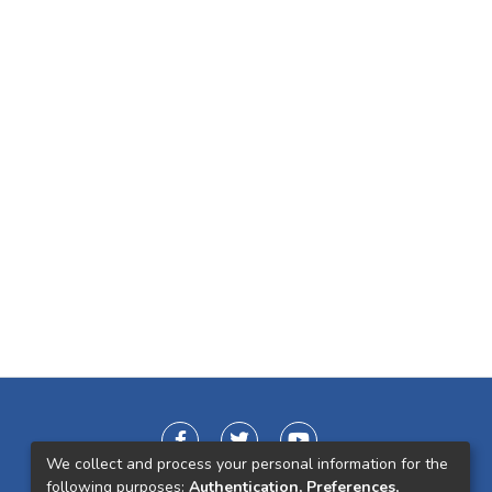
We collect and process your personal information for the
following purposes:
Authentication, Preferences,