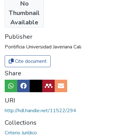
No
Authors
Thumbnail
Kompass, Anders
Available
Publisher
Pontificia Universidad Javeriana Cali
Cite document
Share
URI
http://hdl.handle.net/11522/294
Collections
Criterio Jurídico