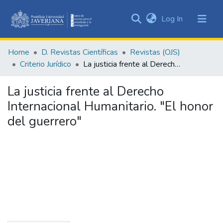
(current)
Log In
Communities
&
Home
D. Revistas Científicas
Revistas (OJS)
Collections
Criterio Jurídico
La justicia frente al Derecho Internacional Humanitario. "El honor del guerrero"
All of DSpace
La justicia frente al Derecho
Statistics
Internacional Humanitario. "El honor
del guerrero"