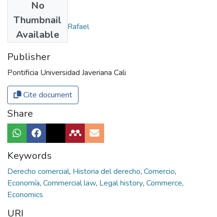
No
Authors
Thumbnail
Rodríguez Jaraba, Rafael
Available
Publisher
Pontificia Universidad Javeriana Cali
Cite document
Share
Keywords
Derecho comercial
,
Historia del derecho
,
Comercio
,
Economía
,
Commercial law
,
Legal history
,
Commerce
,
Economics
URI