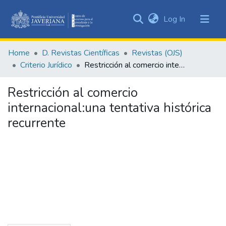
(current)
Log In
Communities
&
Home
D. Revistas Científicas
Revistas (OJS)
Collections
Criterio Jurídico
Restricción al comercio internacional:una tentativa histórica recurrente
All of DSpace
Restricción al comercio
Statistics
internacional:una tentativa histórica
recurrente