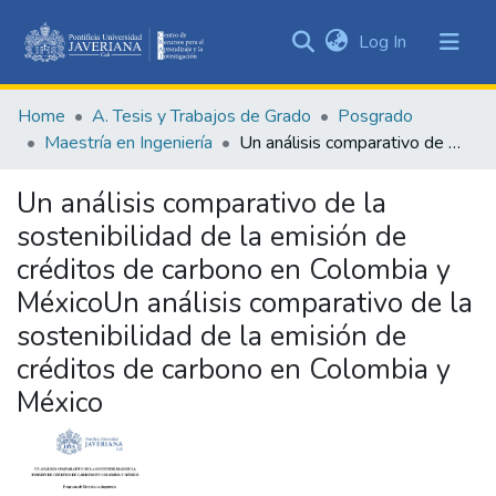
(current)
Log In
Communities
&
Home
A. Tesis y Trabajos de Grado
Posgrado
Collections
Maestría en Ingeniería
Un análisis comparativo de la sostenibilidad de la emisión de créditos de carbono en Colombia y MéxicoUn análisis comparativo de la sostenibilidad de la emisión de créditos de carbono en Colombia y México
All of DSpace
Un análisis comparativo de la
Statistics
sostenibilidad de la emisión de
créditos de carbono en Colombia y
MéxicoUn análisis comparativo de la
sostenibilidad de la emisión de
créditos de carbono en Colombia y
México