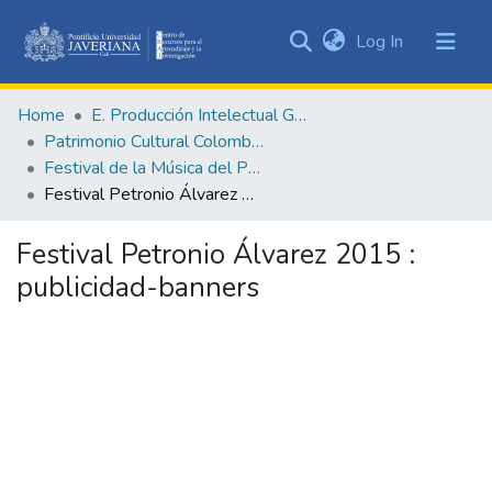
(current)
Log In
Communities
&
Home
E. Producción Intelectual General
Collections
Patrimonio Cultural Colombiano
All of DSpace
Festival de la Música del Pacífico Petronio Álvarez
Festival Petronio Álvarez 2015 : publicidad-banners
Statistics
Festival Petronio Álvarez 2015 :
publicidad-banners