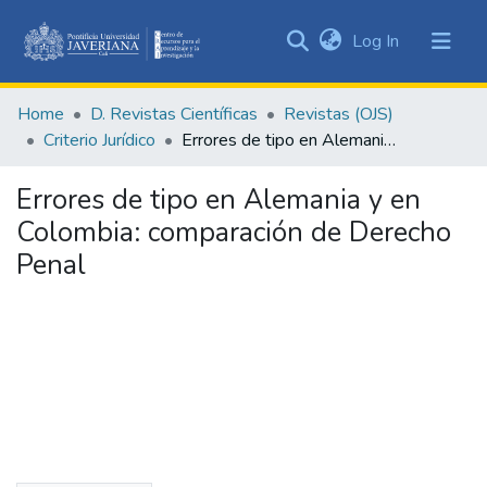
(current)
Log In
Communities
&
Home
D. Revistas Científicas
Revistas (OJS)
Collections
Criterio Jurídico
Errores de tipo en Alemania y en Colombia: comparación de Derecho Penal
All of DSpace
Errores de tipo en Alemania y en
Statistics
Colombia: comparación de Derecho
Penal