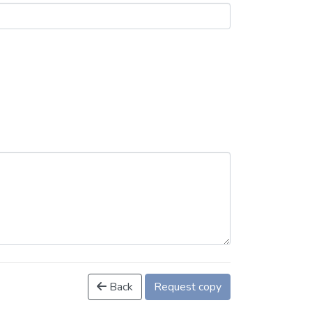
Back
Request copy