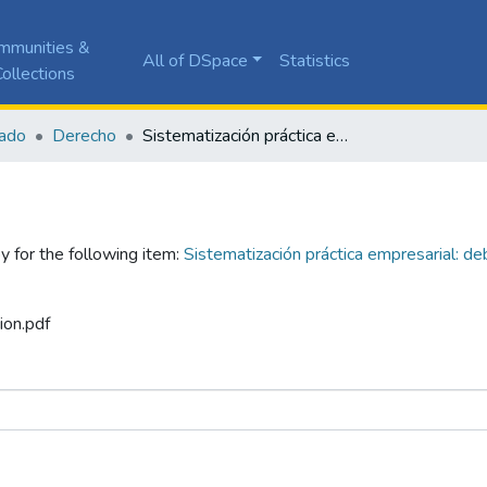
mmunities &
All of DSpace
Statistics
ollections
ado
Derecho
Sistematización práctica empresarial: debido proceso en el contexto de los procesos disciplinarios laborales en STF GROUP
y for the following item:
Sistematización práctica empresarial: d
ion.pdf