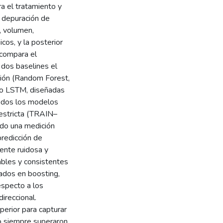
ra el tratamiento y
a depuración de
, volumen,
cos, y la posterior
 compara el
dos baselines el
sión (Random Forest,
po LSTM, diseñadas
Todos los modelos
estricta (TRAIN–
ndo una medición
predicción de
ente ruidosa y
ables y consistentes
sados en boosting,
specto a los
ireccional.
erior para capturar
no siempre superaron