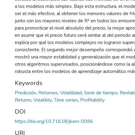
a los modelos más simples. Bajo esta estructura, el mod
ser el más efectivo, al obtener los menores valores d
junto con los mayores niveles de R² en todos los emisores
para pronosticar el nivel absoluto del precio, la mejor apr
en asumir que el precio futuro será similar al del periodo a
explica por qué los modelos complejos no lograron super
consistente. El segundo mejor desempeño correspondió 
mostró una mayor estabilidad y generalización que el mod
otros algoritmos supervisados, posicionándose como la a
robusta entre los modelos de aprendizaje automático má
Keywords
Predicción
,
Retornos
,
Volatilidad
,
Serie de tiempo
,
Rentab
Returns
,
Volatility
,
Time series
,
Profitability
DOI
https://doi.org/10.71618/jkem-0096
URI