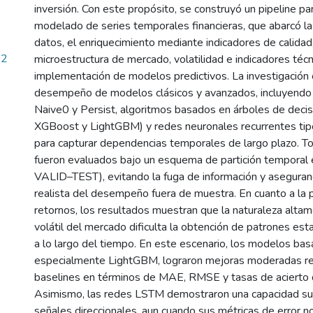
inversión. Con este propósito, se construyó un pipeline pa
modelado de series temporales financieras, que abarcó l
datos, el enriquecimiento mediante indicadores de calidad
42
microestructura de mercado, volatilidad e indicadores técni
implementación de modelos predictivos. La investigación
desempeño de modelos clásicos y avanzados, incluyendo 
Naive0 y Persist, algoritmos basados en árboles de deci
XGBoost y LightGBM) y redes neuronales recurrentes ti
para capturar dependencias temporales de largo plazo. 
fueron evaluados bajo un esquema de partición temporal 
VALID–TEST), evitando la fuga de información y asegura
realista del desempeño fuera de muestra. En cuanto a la 
retornos, los resultados muestran que la naturaleza altam
volátil del mercado dificulta la obtención de patrones est
a lo largo del tiempo. En este escenario, los modelos ba
especialmente LightGBM, lograron mejoras moderadas re
baselines en términos de MAE, RMSE y tasas de acierto d
Asimismo, las redes LSTM demostraron una capacidad sup
señales direccionales, aun cuando sus métricas de error 