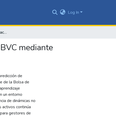
Log In
Predicción de precios de activos de renta variable de la BVC mediante modelos de aprendizaje supervisado
la BVC mediante
predicción de
le de la Bolsa de
aprendizaje
n un entorno
encia de dinámicas no
s activos continúa
 para gestores de