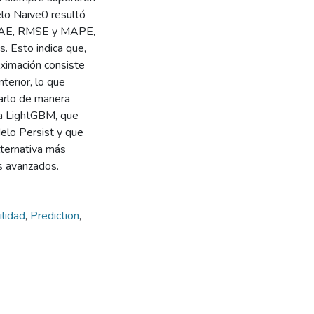
elo Naive0 resultó
e MAE, RMSE y MAPE,
. Esto indica que,
oximación consiste
nterior, lo que
arlo de manera
a LightGBM, que
elo Persist y que
lternativa más
s avanzados.
ilidad
,
Prediction
,