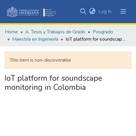
(current)
Log In
Communities
&
Home
A. Tesis y Trabajos de Grado
Posgrado
Collections
Maestría en Ingeniería
IoT platform for soundscape monitoring in Colombia
All of DSpace
This item is non-discoverable
Statistics
IoT platform for soundscape
monitoring in Colombia