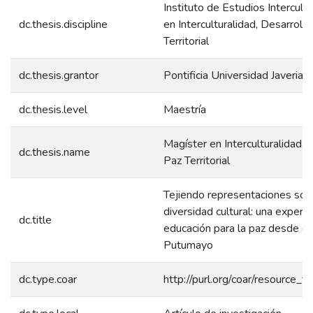
Instituto de Estudios Intercult
dc.thesis.discipline
en Interculturalidad, Desarrollo
Territorial
dc.thesis.grantor
Pontificia Universidad Javeriana
dc.thesis.level
Maestría
Magíster en Interculturalidad, 
dc.thesis.name
Paz Territorial
Tejiendo representaciones soci
diversidad cultural: una experie
dc.title
educación para la paz desde el
Putumayo
dc.type.coar
http://purl.org/coar/resource_