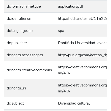
dc.format.mimetype
application/pdf
dc.identifier.uri
http://hdl.handle.net/11522/
dc.language.iso
spa
dc.publisher
Pontificia Universidad Javeriana
dc.rights.accessrights
http://purl.org/coar/access_rig
https://creativecommons.org/l
dc.rights.creativecommons
nd/4.0/
https://creativecommons.org/l
dc.rights.uri
nd/4.0/
dc.subject
Diversidad cultural