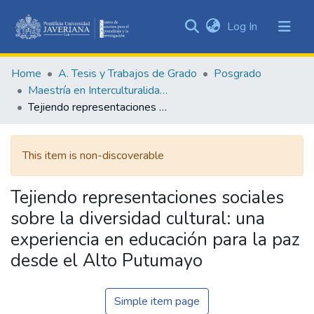
(current)
Log In
Communities
&
Home
A. Tesis y Trabajos de Grado
Posgrado
Collections
Maestría en Interculturalidad, Desarrollo y Paz Territorial
All of DSpace
Tejiendo representaciones sociales sobre la diversidad cultural: una experiencia en educación para la paz desde el Alto Putumayo
Statistics
This item is non-discoverable
Tejiendo representaciones sociales
sobre la diversidad cultural: una
experiencia en educación para la paz
desde el Alto Putumayo
Simple item page