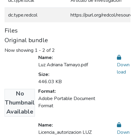
dc.type.local
Artículo de investigación
dc.type.redcol
https://purl.org/redcol/resour
Files
Original bundle
Now showing
1 - 2 of 2
Name:
Luz Adriana Tamayo.pdf
Down
load
Size:
446.03 KB
Format:
No
Adobe Portable Document
Thumbnail
Format
Available
Name:
Licencia_autorizacion LUZ
Down