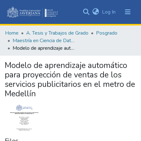
(current)
Log In
Communities
&
Home
A. Tesis y Trabajos de Grado
Posgrado
Collections
Maestría en Ciencia de Datos
All of DSpace
Modelo de aprendizaje automático para proyección de ventas de los servicios publicitarios en el metro de Medellín
Statistics
Modelo de aprendizaje automático
para proyección de ventas de los
servicios publicitarios en el metro de
Medellín
Files