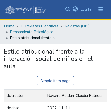
(current)
Log In
Communities
&
Home
D. Revistas Científicas
Revistas (OJS)
Collections
Pensamiento Psicológico
All of DSpace
Estilo atribucional frente a la interacción social de niños en el aula.
Statistics
Estilo atribucional frente a la
interacción social de niños en el
aula.
Simple item page
dc.creator
Navarro Roldan, Claudia Patricia
dc.date
2022-11-11