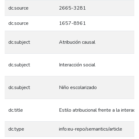
dc.source
2665-3281
dc.source
1657-8961
dc.subject
Atribución causal
dc.subject
Interacción social
dc.subject
Niño escolarizado
dc.title
Estilo atribucional frente a la interacc
dc.type
info:eu-repo/semantics/article