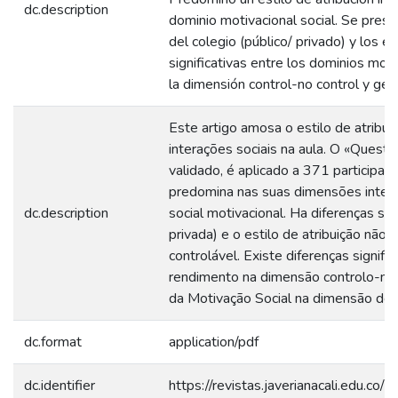
dc.description
dominio motivacional social. Se presen
del colegio (público/ privado) y los es
significativas entre los dominios moti
la dimensión control-no control y gén
Este artigo amosa o estilo de atribui
interações sociais na aula. O «Questi
validado, é aplicado a 371 participan
predomina nas suas dimensões interna
dc.description
social motivacional. Ha diferenças sig
privada) e o estilo de atribuição não
controlável. Existe diferenças signifi
rendimento na dimensão controlo-nã
da Motivação Social na dimensão de c
dc.format
application/pdf
dc.identifier
https://revistas.javerianacali.edu.co