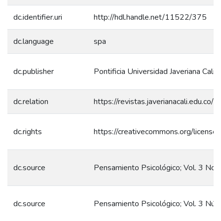
dc.identifier.uri
http://hdl.handle.net/11522/375
dc.language
spa
dc.publisher
Pontificia Universidad Javeriana Cali
dc.relation
https://revistas.javerianacali.edu.co
dc.rights
https://creativecommons.org/license
dc.source
Pensamiento Psicológico; Vol. 3 No.
dc.source
Pensamiento Psicológico; Vol. 3 Núm