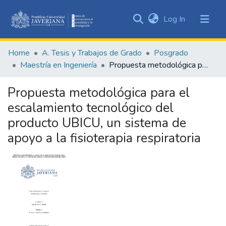
(current)
Log In
Communities
&
Home
A. Tesis y Trabajos de Grado
Posgrado
Collections
Maestría en Ingeniería
Propuesta metodológica para el escalamiento tecnológico del producto UBICU, un sistema de apoyo a la fisioterapia respiratoria
All of DSpace
Propuesta metodológica para el
Statistics
escalamiento tecnológico del
producto UBICU, un sistema de
apoyo a la fisioterapia respiratoria