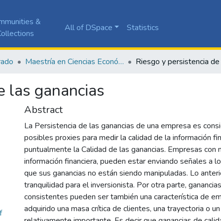
mmunities &
All of DSpace
Statistics
ollections
rado
Maestría en Ciencias Económicas y de Gestión
e las ganancias
Abstract
La Persistencia de las ganancias de una empresa es consi
posibles proxies para medir la calidad de la información fin
puntualmente la Calidad de las ganancias. Empresas con m
información financiera, pueden estar enviando señales a lo
que sus ganancias no están siendo manipuladas. Lo anteri
tranquilidad para el inversionista. Por otra parte, gananci
consistentes pueden ser también una característica de e
adquirido una masa crítica de clientes, una trayectoria o u
f
relativamente importante. Es decir que ganancias de calid