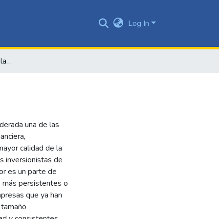
Log In
Riesgo y persistencia de las ganancias
derada una de las
anciera,
ayor calidad de la
s inversionistas de
or es un parte de
as más persistentes o
mpresas que ya han
n tamaño
ad y consistentes,