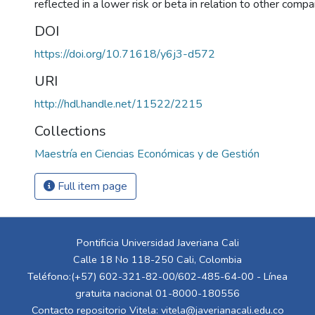
reflected in a lower risk or beta in relation to other compa
DOI
https://doi.org/10.71618/y6j3-d572
URI
http://hdl.handle.net/11522/2215
Collections
Maestría en Ciencias Económicas y de Gestión
Full item page
Pontificia Universidad Javeriana Cali
Calle 18 No 118-250 Cali, Colombia
Teléfono:(+57) 602-321-82-00/602-485-64-00 - Línea
gratuita nacional 01-8000-180556
Contacto repositorio Vitela:
vitela@javerianacali.edu.co