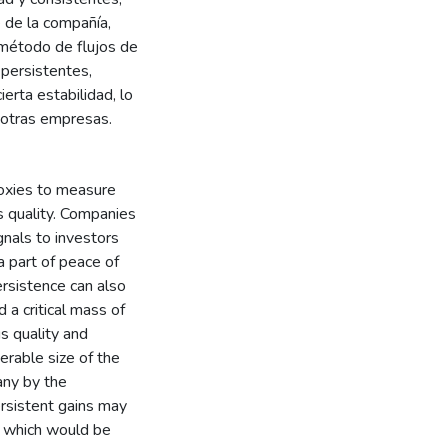
 de la compañía,
 método de flujos de
 persistentes,
rta estabilidad, lo
a otras empresas.
roxies to measure
gs quality. Companies
gnals to investors
a part of peace of
ersistence can also
 a critical mass of
gs quality and
derable size of the
any by the
ersistent gains may
, which would be