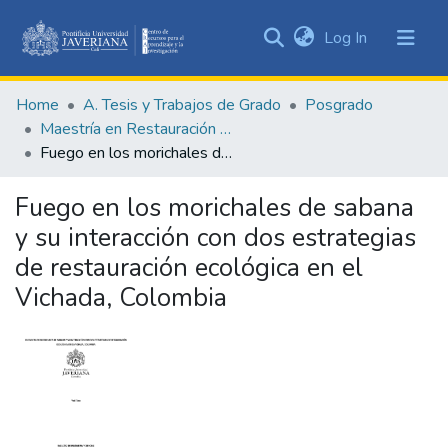
(current)
Log In
Communities
&
Home
A. Tesis y Trabajos de Grado
Posgrado
Collections
Maestría en Restauración Ecológica
All of DSpace
Fuego en los morichales de sabana y su interacción con dos estrategias de restauración ecológica en el Vichada, Colombia
Statistics
Fuego en los morichales de sabana
y su interacción con dos estrategias
de restauración ecológica en el
Vichada, Colombia