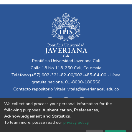
Pontificia Universidad Javeriana Cali
Calle 18 No 118-250 Cali, Colombia
Teléfono:(+57) 602-321-82-00/602-485-64-00 - Línea
gratuita nacional 01-8000-180556
Contacto repositorio Vitela:
vitela@javerianacali.edu.co
We collect and process your personal information for the
following purposes:
Authentication, Preferences,
Acknowledgement and Statistics
.
To learn more, please read our
privacy policy
.