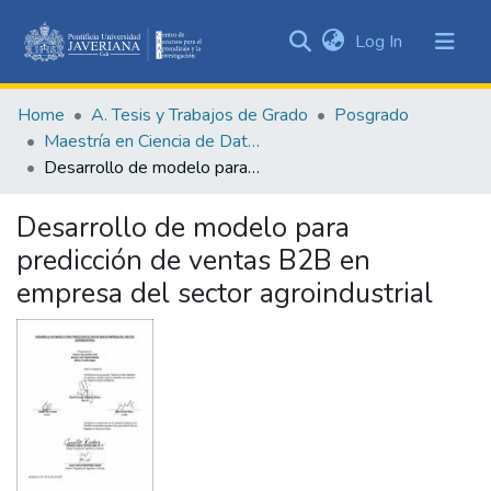
(current)
Log In
Communities
&
Home
A. Tesis y Trabajos de Grado
Posgrado
Collections
Maestría en Ciencia de Datos
All of DSpace
Desarrollo de modelo para predicción de ventas B2B en empresa del sector agroindustrial
Statistics
Desarrollo de modelo para
predicción de ventas B2B en
empresa del sector agroindustrial