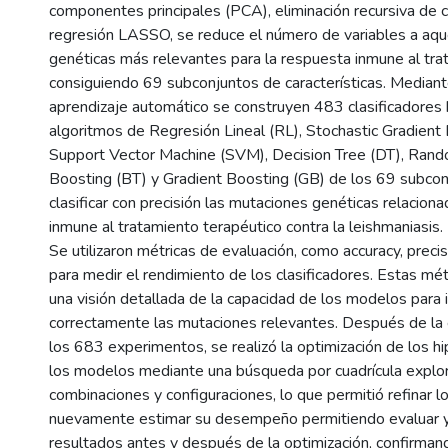
componentes principales (PCA), eliminación recursiva de ca
regresión LASSO, se reduce el número de variables a aqu
genéticas más relevantes para la respuesta inmune al tra
consiguiendo 69 subconjuntos de características. Mediant
aprendizaje automático se construyen 483 clasificadores
algoritmos de Regresión Lineal (RL), Stochastic Gradient
Support Vector Machine (SVM), Decision Tree (DT), Rand
Boosting (BT) y Gradient Boosting (GB) de los 69 subcon
clasificar con precisión las mutaciones genéticas relacion
inmune al tratamiento terapéutico contra la leishmaniasis.
Se utilizaron métricas de evaluación, como accuracy, precis
para medir el rendimiento de los clasificadores. Estas mé
una visión detallada de la capacidad de los modelos para i
correctamente las mutaciones relevantes. Después de la ev
los 683 experimentos, se realizó la optimización de los 
los modelos mediante una búsqueda por cuadrícula explo
combinaciones y configuraciones, lo que permitió refinar 
nuevamente estimar su desempeño permitiendo evaluar y
resultados antes y después de la optimización, confirman