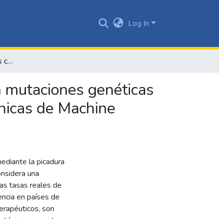
Log In
Clasificación de pacientes con Leishmaniasis basado en mutaciones genéticas por polimorfismo de nucleótido único (SNP) usando técnicas de Machine Learning
n mutaciones genéticas
cnicas de Machine
ediante la picadura
onsidera una
as tasas reales de
encia en países de
erapéuticos, son