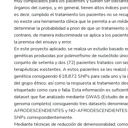
muy complicados para los pacientes y suelen ser bastante
órganos del cuerpo, y, en general, tienen altos índices por
es decir, cumplido el tratamiento los pacientes no se rec
no existe una herramienta clínica que le permita a un médi
determinar la probabilidad a priori de que un tratamiento s
contrario, de manera indiscriminada se aplica a los pacient
la premisa del ensayo y error.
En este proyecto aplicado, se realiza un estudio basado 
genéticas producidas por polimorfismo de nucleótido únic
conjunto de setenta y dos (72) pacientes tratados con las
terapéuticas existentes. A estos pacientes se les realizó
genética consiguiendo 618,872 SNPs para cada uno y la in
del grupo étnico, así como la respuesta al tratamiento de
etiquetado como cura o falla. Esta información es suficien
dataset que fue analizado mediante GWAS (Estudio de a
genoma completo) consiguiendo tres datasets denomi
AFRODESCENDIENTES y NO-AFRODESCENDIENTES co
SNPs correspondientemente.
Mediante técnicas de reducción de dimensionalidad, como 