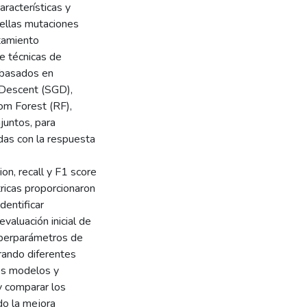
racterísticas y
ellas mutaciones
tamiento
e técnicas de
 basados en
 Descent (SGD),
om Forest (RF),
juntos, para
adas con la respuesta
ion, recall y F1 score
tricas proporcionaron
dentificar
aluación inicial de
hiperparámetros de
rando diferentes
los modelos y
 comparar los
do la mejora