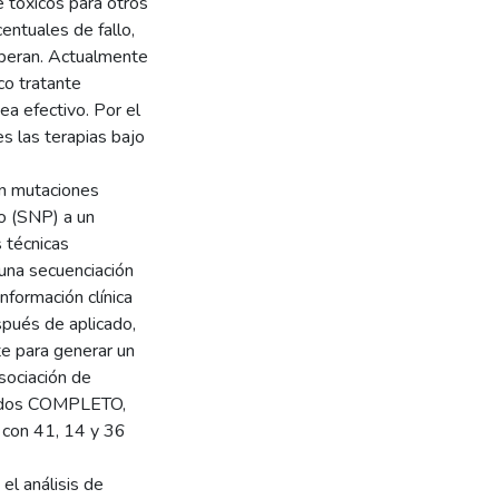
 tóxicos para otros
centuales de fallo,
uperan. Actualmente
co tratante
ea efectivo. Por el
es las terapias bajo
en mutaciones
o (SNP) a un
 técnicas
 una secuenciación
formación clínica
spués de aplicado,
te para generar un
sociación de
nados COMPLETO,
n 41, 14 y 36
el análisis de