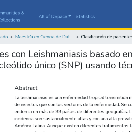
mmunities &
All of DSpace
Statistics
ollections
rado
Maestría en Ciencia de Datos
ntes con Leishmaniasis basado e
cleótido único (SNP) usando té
Abstract
La leishmaniasis es una enfermedad tropical transmitida m
de insectos que son los vectores de la enfermedad. Se c
endemia en más de 88 países de diferentes geografías. L
incidencia son sustancialmente altas y con una alta preval
América Latina. Aunque existen diferentes tratamientos t