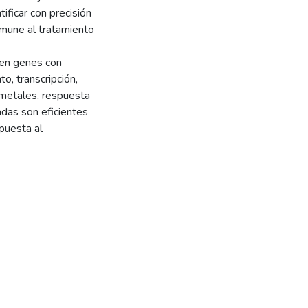
tificar con precisión
nmune al tratamiento
 en genes con
o, transcripción,
e metales, respuesta
adas son eficientes
spuesta al