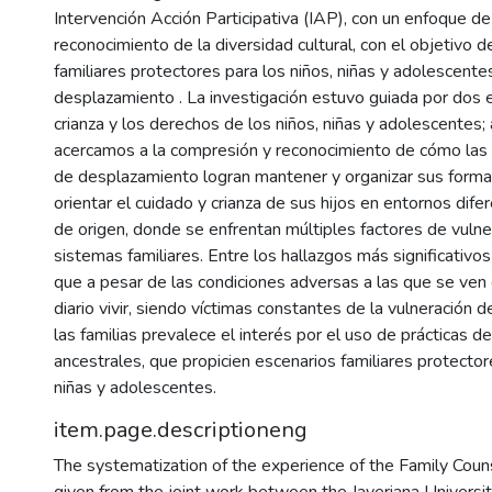
Intervención Acción Participativa (IAP), con un enfoque d
reconocimiento de la diversidad cultural, con el objetivo d
familiares protectores para los niños, niñas y adolescente
desplazamiento . La investigación estuvo guiada por dos e
crianza y los derechos de los niños, niñas y adolescentes; 
acercamos a la compresión y reconocimiento de cómo las f
de desplazamiento logran mantener y organizar sus formas
orientar el cuidado y crianza de sus hijos en entornos dife
de origen, donde se enfrentan múltiples factores de vulne
sistemas familiares. Entre los hallazgos más significativos
que a pesar de las condiciones adversas a las que se ven
diario vivir, siendo víctimas constantes de la vulneración 
las familias prevalece el interés por el uso de prácticas de
ancestrales, que propicien escenarios familiares protector
niñas y adolescentes.
item.page.descriptioneng
The systematization of the experience of the Family Couns
given from the joint work between the Javeriana Universi