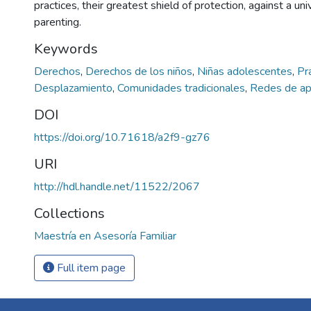
practices, their greatest shield of protection, against a un
parenting.
Keywords
Derechos
,
Derechos de los niños
,
Niñas adolescentes
,
Pr
Desplazamiento
,
Comunidades tradicionales
,
Redes de a
DOI
https://doi.org/10.71618/a2f9-gz76
URI
http://hdl.handle.net/11522/2067
Collections
Maestría en Asesoría Familiar
Full item page