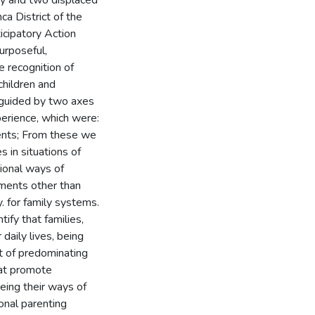
ca District of the
ticipatory Action
urposeful,
e recognition of
children and
 guided by two axes
erience, which were:
cents; From these we
 in situations of
ional ways of
onments other than
ty. for family systems.
ify that families,
daily lives, being
est of predominating
that promote
being their ways of
ional parenting