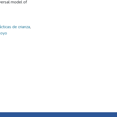
iversal model of
ácticas de crianza
,
poyo