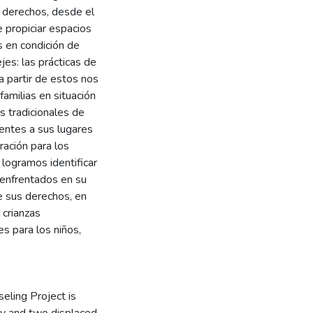
e derechos, desde el
e propiciar espacios
s en condición de
jes: las prácticas de
a partir de estos nos
amilias en situación
 tradicionales de
rentes a sus lugares
ración para los
 logramos identificar
 enfrentados en su
de sus derechos, en
 crianzas
es para los niños,
eling Project is
ty and two displaced