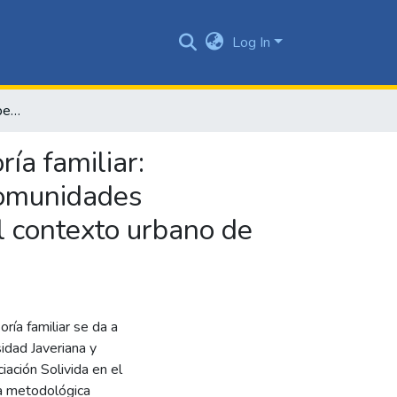
Log In
Sistematización de la experiencia del proyecto de asesoría familiar: reconocimiento de prácticas de crianza en familias de comunidades tradicionales, desplazadas por el conflicto armado en el contexto urbano de Cali, a partir de sus narrativas
ía familiar:
 comunidades
el contexto urbano de
ría familiar se da a
idad Javeriana y
iación Solivida en el
ea metodológica