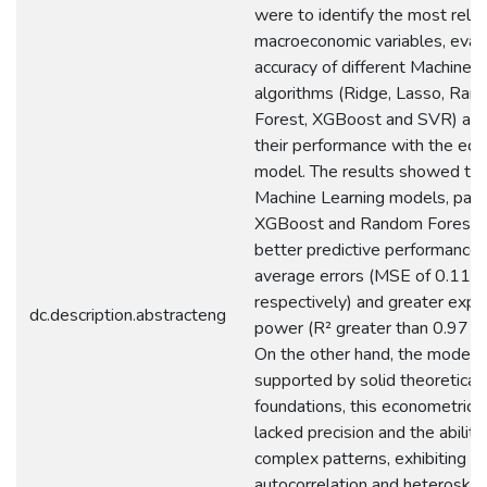
were to identify the most rele
macroeconomic variables, eval
accuracy of different Machine 
algorithms (Ridge, Lasso, Ra
Forest, XGBoost and SVR) an
their performance with the ec
model. The results showed tha
Machine Learning models, parti
XGBoost and Random Forest, 
better predictive performance 
average errors (MSE of 0.11 a
respectively) and greater expl
dc.description.abstracteng
power (R² greater than 0.97 in 
On the other hand, the model 
supported by solid theoretical
foundations, this econometric 
lacked precision and the ability
complex patterns, exhibiting
autocorrelation and heteroskeda