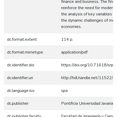
finance and business. The findi
reinforce the need for modern
the analysis of key variables t
the dynamic challenges of mod
economies.
dc.format.extent
114 p.
dc.format.mimetype
application/pdf
dc.identifier.doi
https://doi.org/10.71618/srp
dc.identifier.uri
http://hdl.handle.net/11522/
dc.language.iso
spa
dc.publisher
Pontificia Universidad Javariana
dc.publisher.faculty
Facultad de Ingeniería y Cienci