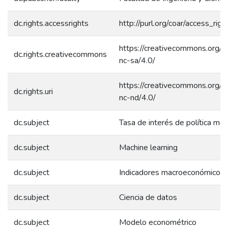
dc.rights.accessrights
http://purl.org/coar/access_rig
https://creativecommons.org/l
dc.rights.creativecommons
nc-sa/4.0/
https://creativecommons.org/l
dc.rights.uri
nc-nd/4.0/
dc.subject
Tasa de interés de política mon
dc.subject
Machine learning
dc.subject
Indicadores macroeconómicos
dc.subject
Ciencia de datos
dc.subject
Modelo econométrico