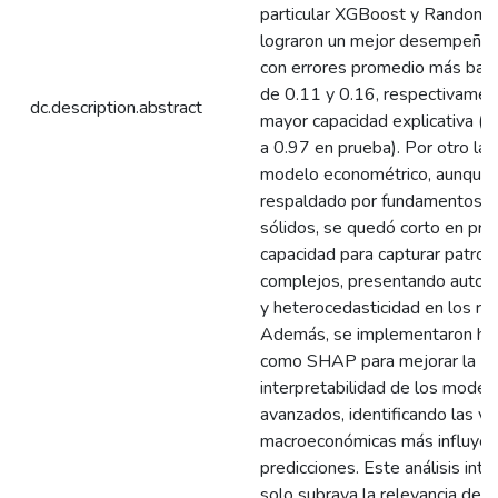
particular XGBoost y Random F
lograron un mejor desempeño p
con errores promedio más baj
de 0.11 y 0.16, respectivamen
dc.description.abstract
mayor capacidad explicativa (R
a 0.97 en prueba). Por otro lad
modelo econométrico, aunque
respaldado por fundamentos t
sólidos, se quedó corto en prec
capacidad para capturar patron
complejos, presentando autoco
y heterocedasticidad en los re
Además, se implementaron he
como SHAP para mejorar la
interpretabilidad de los model
avanzados, identificando las va
macroeconómicas más influyen
predicciones. Este análisis inte
solo subraya la relevancia de l