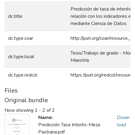
Predicción de tasa de interés y
dc.title
relación con los indicadores e
mediante Ciencia de Datos
dc.type.coar
http://purl.org/coar/resource_t
Tesis/Trabajo de grado - Monog
dc.type.local
Maestría
dc.type.redcol
https://purl.org/redcol/resour
Files
Original bundle
Now showing
1 - 2 of 2
Name:
Down
Predicción Tasa Interés-Meza
load
Pastrana.pdf