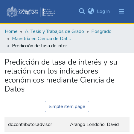
(current)
Log In
Communities
&
Home
A. Tesis y Trabajos de Grado
Posgrado
Collections
Maestría en Ciencia de Datos
All of DSpace
Predicción de tasa de interés y su relación con los indicadores económicos mediante Ciencia de Datos
Statistics
Predicción de tasa de interés y su
relación con los indicadores
económicos mediante Ciencia de
Datos
Simple item page
dc.contributor.advisor
Arango Londoño, David