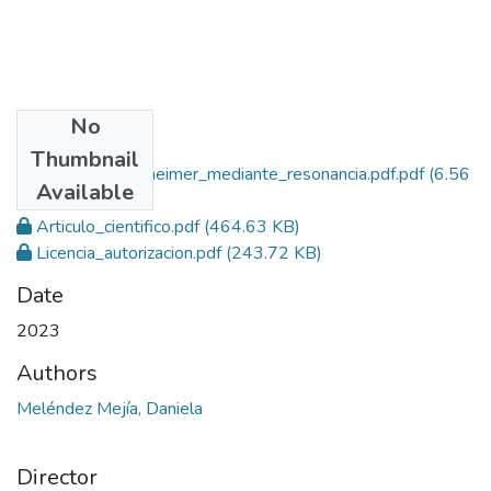
No
Files
Thumbnail
Detección_Alzheimer_mediante_resonancia.pdf.pdf
(6.56
Available
MB)
Articulo_cientifico.pdf
(464.63 KB)
Licencia_autorizacion.pdf
(243.72 KB)
Date
2023
Authors
Meléndez Mejía, Daniela
Director