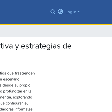
Log In
tiva y estrategias de
fíos que trascienden
n escenario
ia desde su propio
o profundizar en la
emencia, explorando
que configuran el
idadoras informales