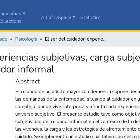
mmunities &
All of DSpace
Statistics
ollections
ado
Psicología
El ser del cuidador: experiencias subjetivas, carga subjetiva y estrategias de afrontamiento del cuidador informal
eriencias subjetivas, carga subje
ador informal
Abstract
El cuidado de un adulto mayor con demencia supone desa
las demandas de la enfermedad, situando al cuidador en u
complejo, donde vive, interpreta y afronta cada experienc
universo subjetivo. El presente estudio tuvo como objetiv
subjetividad del cuidador informal en el contexto de la d
las vivencias, la carga y las estrategias de afrontamiento 
cuidado. Se implementó un estudio cualitativo con seis cu