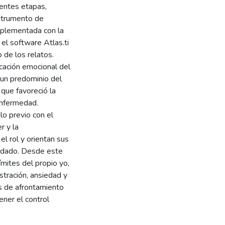
entes etapas,
nstrumento de
mplementada con la
 el software Atlas.ti
o de los relatos.
cación emocional del
 un predominio del
 que favoreció la
enfermedad.
lo previo con el
r y la
l rol y orientan sus
uidado. Desde este
ímites del propio yo,
stración, ansiedad y
s de afrontamiento
ener el control