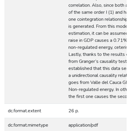
correlation. Also, since both ar
of the same order I (1) and hav
one cointegration relationship
is generated. From this model’
estimation, it can be assumed 
raise in GDP causes a 0.71% ra
non-regulated energy, ceteris p
Lastly, thanks to the results o
from Granger’s causality test i
established that this data seri
a unidirectional causality relati
goes from Valle del Cauca GD
Non-regulated energy. In othe
the first one causes the secon
dc.format.extent
26 p.
dc.format.mimetype
application/pdf