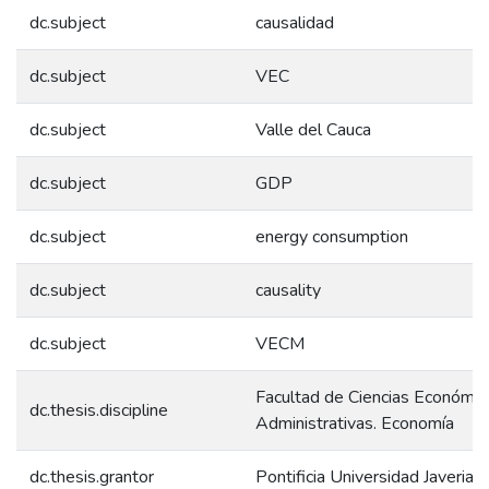
dc.subject
causalidad
dc.subject
VEC
dc.subject
Valle del Cauca
dc.subject
GDP
dc.subject
energy consumption
dc.subject
causality
dc.subject
VECM
Facultad de Ciencias Económic
dc.thesis.discipline
Administrativas. Economía
dc.thesis.grantor
Pontificia Universidad Javeriana