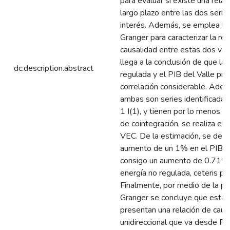
para evaluar si existe una relac
largo plazo entre las dos serie
interés. Además, se emplea la
Granger para caracterizar la rel
causalidad entre estas dos var
llega a la conclusión de que la
dc.description.abstract
regulada y el PIB del Valle pr
correlación considerable. Adem
ambas son series identificadas
1 I(1), y tienen por lo menos un
de cointegración, se realiza el
VEC. De la estimación, se ded
aumento de un 1% en el PIB t
consigo un aumento de 0.71% 
energía no regulada, ceteris par
Finalmente, por medio de la p
Granger se concluye que estas
presentan una relación de caus
unidireccional que va desde PI