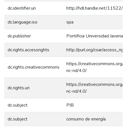
dc.identifier.uri
http://hdl.handle.net/11522/
dc.language.iso
spa
dc.publisher
Pontificia Universidad Javeriana
dc.rights.accessrights
http://purl.org/coar/access_rig
https://creativecommons.org/l
dc.rights.creativecommons
nc-nd/4.0/
https://creativecommons.org/l
dc.rights.uri
nc-nd/4.0/
dc.subject
PIB
dc.subject
consumo de energía