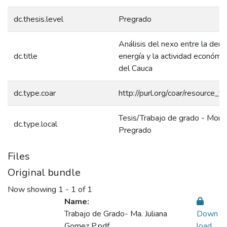
dc.thesis.level
Pregrado
Análisis del nexo entre la de
dc.title
energía y la actividad económic
del Cauca
dc.type.coar
http://purl.org/coar/resource_t
Tesis/Trabajo de grado - Monog
dc.type.local
Pregrado
Files
Original bundle
Now showing
1 - 1 of 1
Name:
Trabajo de Grado- Ma. Juliana
Down
Gomez P.pdf
load